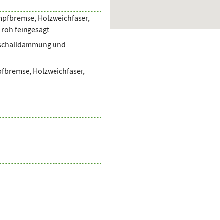
mpfbremse, Holzweichfaser,
 roh feingesägt
ittschalldämmung und
pfbremse, Holzweichfaser,
e