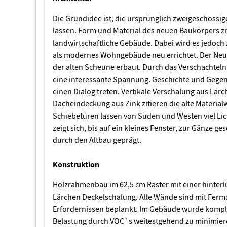
Die Grundidee ist, die ursprünglich zweigeschossi
lassen. Form und Material des neuen Baukörpers zi
landwirtschaftliche Gebäude. Dabei wird es jedoch 
als modernes Wohngebäude neu errichtet. Der Neub
der alten Scheune erbaut. Durch das Verschachteln
eine interessante Spannung. Geschichte und Geg
einen Dialog treten. Vertikale Verschalung aus Lär
Dacheindeckung aus Zink zitieren die alte Material
Schiebetüren lassen von Süden und Westen viel Lic
zeigt sich, bis auf ein kleines Fenster, zur Gänze ge
durch den Altbau geprägt.
Konstruktion
Holzrahmenbau im 62,5 cm Raster mit einer hinter
Lärchen Deckelschalung. Alle Wände sind mit Ferma
Erfordernissen beplankt. Im Gebäude wurde komple
Belastung durch VOC`s weitestgehend zu minimiere