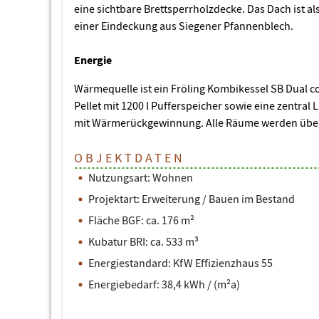
eine sichtbare Brettsperrholzdecke. Das Dach ist al
einer Eindeckung aus Siegener Pfannenblech.
Energie
Wärmequelle ist ein Fröling Kombikessel SB Dual c
Pellet mit 1200 l Pufferspeicher sowie eine zentral
mit Wärmerückgewinnung. Alle Räume werden übe
OBJEKTDATEN
Nutzungsart: Wohnen
Projektart: Erweiterung / Bauen im Bestand
Fläche BGF: ca. 176 m²
Kubatur BRI: ca. 533 m³
Energiestandard: KfW Effizienzhaus 55
Energiebedarf: 38,4 kWh / (m²a)