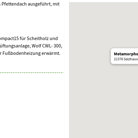
s Pfettendach ausgeführt, mit
ompact15 für Scheitholz und
 Lüftungsanlage, Wolf CWL- 300,
r Fußbodenheizung erwärmt.
Metamorphos
21376 Salzhau