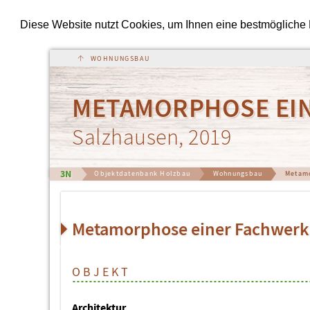
Diese Website nutzt Cookies, um Ihnen eine bestmögliche Fu
↑
METAMORPHOSE EI
Salzhausen, 2019
3N
Objektdatenbank Holzbau
Wohnungsbau
Metamo
Metamorphose einer Fachwer
OBJEKT
Architektur