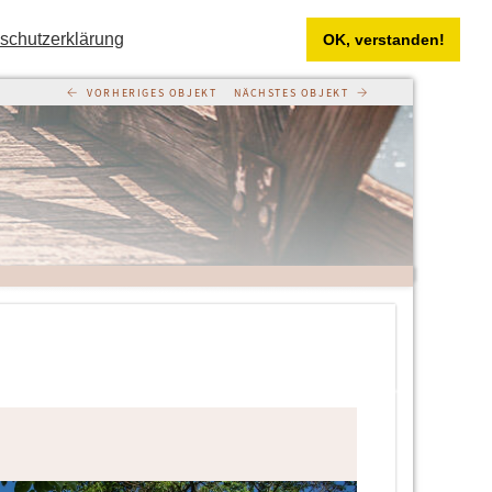
schutzerklärung
OK, verstanden!
←
→