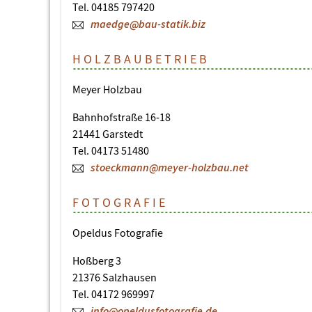
Tel. 04185 797420
maedge@bau-statik.biz
HOLZBAUBETRIEB
Meyer Holzbau
Bahnhofstraße 16-18
21441 Garstedt
Tel. 04173 51480
stoeckmann@meyer-holzbau.net
FOTOGRAFIE
Opeldus Fotografie
Hoßberg 3
21376 Salzhausen
Tel. 04172 969997
info@opeldusfotografie.de