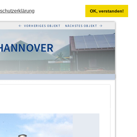
schutzerklärung
OK, verstanden!
←
→
 HANNOVER