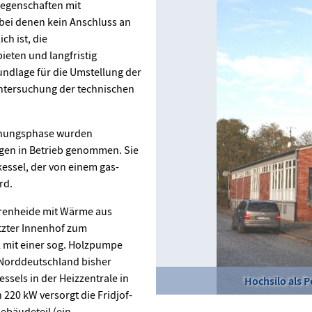
egenschaften mit
bei denen kein Anschluss an
h ist, die
ieten und langfristig
ndlage für die Umstellung der
ntersuchung der technischen
anungsphase wurden
agen in Betrieb genommen. Sie
essel, der von einem gas-
rd.
ahrenheide mit Wärme aus
tzter Innenhof zum
l mit einer sog. Holzpumpe
 Norddeutschland bisher
ssels in der Heizzentrale in
Hochsilo als 
 220 kW versorgt die Fridjof-
ebäudeteil (ein