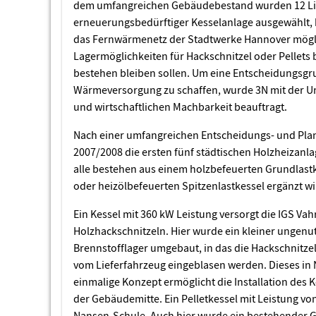
dem umfangreichen Gebäudebestand wurden 12 Li
erneuerungsbedürftiger Kesselanlage ausgewählt, 
das Fernwärmenetz der Stadtwerke Hannover möglic
Lagermöglichkeiten für Hackschnitzel oder Pellets b
bestehen bleiben sollen. Um eine Entscheidungsgru
Wärmeversorgung zu schaffen, wurde 3N mit der U
und wirtschaftlichen Machbarkeit beauftragt.
Nach einer umfangreichen Entscheidungs- und Pl
2007/2008 die ersten fünf städtischen Holzheizanl
alle bestehen aus einem holzbefeuerten Grundlastk
oder heizölbefeuerten Spitzenlastkessel ergänzt wi
Ein Kessel mit 360 kW Leistung versorgt die IGS V
Holzhackschnitzeln. Hier wurde ein kleiner ungenu
Brennstofflager umgebaut, in das die Hackschnitze
vom Lieferfahrzeug eingeblasen werden. Dieses in
einmalige Konzept ermöglicht die Installation des Ke
der Gebäudemitte. Ein Pelletkessel mit Leistung von
Nansen-Schule. Auch hier wurde ein bestehender G