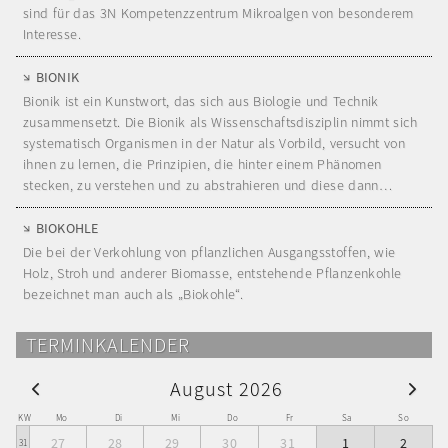
sind für das 3N Kompetenzzentrum Mikroalgen von besonderem
Interesse.
BIONIK
Bionik ist ein Kunstwort, das sich aus Biologie und Technik
zusammensetzt. Die Bionik als Wissenschaftsdisziplin nimmt sich
systematisch Organismen in der Natur als Vorbild, versucht von
ihnen zu lernen, die Prinzipien, die hinter einem Phänomen
stecken, zu verstehen und zu abstrahieren und diese dann…
BIOKOHLE
Die bei der Verkohlung von pflanzlichen Ausgangsstoffen, wie
Holz, Stroh und anderer Biomasse, entstehende Pflanzenkohle
bezeichnet man auch als „Biokohle“.
TERMINKALENDER
August 2026
KW
Mo
Di
Mi
Do
Fr
Sa
So
27
28
29
30
31
1
2
31