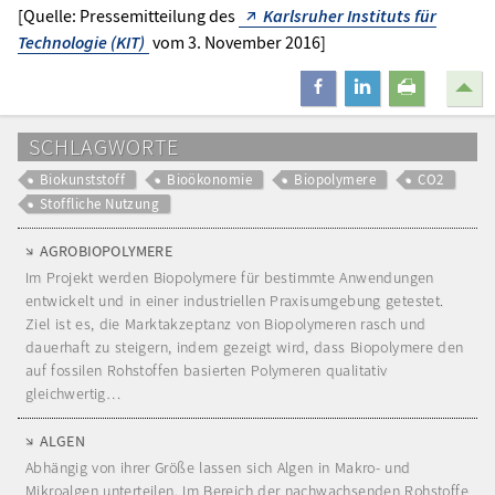
[Quelle: Pressemitteilung des
Karlsruher Instituts für
Technologie (KIT)
vom 3. November 2016]
teilen
mitteilen
drucken
SCHLAGWORTE
Biokunststoff
Bioökonomie
Biopolymere
CO2
Stoffliche Nutzung
AGROBIOPOLYMERE
Im Projekt werden Biopolymere für bestimmte Anwendungen
entwickelt und in einer industriellen Praxisumgebung getestet.
Ziel ist es, die Marktakzeptanz von Biopolymeren rasch und
dauerhaft zu steigern, indem gezeigt wird, dass Biopolymere den
auf fossilen Rohstoffen basierten Polymeren qualitativ
gleichwertig…
ALGEN
Abhängig von ihrer Größe lassen sich Algen in Makro- und
Mikroalgen unterteilen. Im Bereich der nachwachsenden Rohstoffe