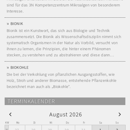
sind für das 3N Kompetenzzentrum Mikroalgen von besonderem
Interesse.
BIONIK
Bionik ist ein Kunstwort, das sich aus Biologie und Technik
zusammensetzt. Die Bionik als Wissenschaftsdisziplin nimmt sich
systematisch Organismen in der Natur als Vorbild, versucht von
ihnen zu lernen, die Prinzipien, die hinter einem Phänomen
stecken, zu verstehen und zu abstrahieren und diese dann…
BIOKOHLE
Die bei der Verkohlung von pflanzlichen Ausgangsstoffen, wie
Holz, Stroh und anderer Biomasse, entstehende Pflanzenkohle
bezeichnet man auch als „Biokohle“.
TERMINKALENDER
August 2026
KW
Mo
Di
Mi
Do
Fr
Sa
So
27
28
29
30
31
1
2
31