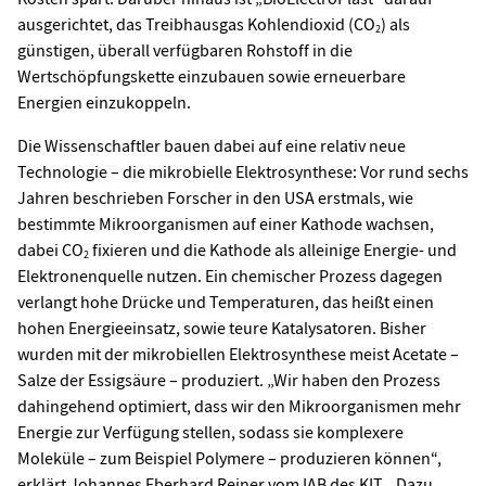
ausgerichtet, das Treibhausgas Kohlendioxid (CO
) als
2
günstigen, überall verfügbaren Rohstoff in die
Wertschöpfungskette einzubauen sowie erneuerbare
Energien einzukoppeln.
Die Wissenschaftler bauen dabei auf eine relativ neue
Technologie – die mikrobielle Elektrosynthese: Vor rund sechs
Jahren beschrieben Forscher in den USA erstmals, wie
bestimmte Mikroorganismen auf einer Kathode wachsen,
dabei CO
fixieren und die Kathode als alleinige Energie- und
2
Elektronenquelle nutzen. Ein chemischer Prozess dagegen
verlangt hohe Drücke und Temperaturen, das heißt einen
hohen Energieeinsatz, sowie teure Katalysatoren. Bisher
wurden mit der mikrobiellen Elektrosynthese meist Acetate –
Salze der Essigsäure – produziert. „Wir haben den Prozess
dahingehend optimiert, dass wir den Mikroorganismen mehr
Energie zur Verfügung stellen, sodass sie komplexere
Moleküle – zum Beispiel Polymere – produzieren können“,
erklärt Johannes Eberhard Reiner vom IAB des KIT. „Dazu