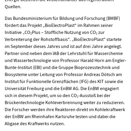
Quellen.
Das Bundesministerium für Bildung und Forschung (BMBF)
fördert das Projekt „BioElectroPlast“ im Rahmen seiner
Initiative „CO
Plus – Stoffliche Nutzung von CO
zur
2
2
Verbreiterung der Rohstoffbasis“. „BioElectroPlast“ startete
im September dieses Jahres und ist auf drei Jahre angelegt.
Partner sind neben dem IAB der Lehrstuhl für Wasserchemie
und Wassertechnologie von Professor Harald Horn am Engler-
Bunte-Institut (EBI) und die Gruppe Bioprozesstechnik und
Biosysteme unter Leitung von Professor Andreas Dötsch am
Institut für Funktionelle Grenzflächen (IFG) des KIT sowie die
Universität Freiburg und die EnBW AG. Die EnBW engagiert
sich in diesem Projekt, um so den CO
-Ausstoß bei der
2
Brückentechnologie Kohleverbrennung weiter zu reduzieren.
Die Forscher werden ihre Reaktoren direkt im Kohlekraftwerk
der EnBW am Rheinhafen Karlsruhe testen und dabei die
Abgase des Kraftwerks nutzen.