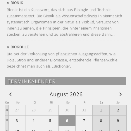
BIONIK
Bionik ist ein Kunstwort, das sich aus Biologie und Technik
zusammensetzt. Die Bionik als Wissenschaftsdisziplin nimmt sich
systematisch Organismen in der Natur als Vorbild, versucht von
ihnen zu lernen, die Prinzipien, die hinter einem Phänomen
stecken, zu verstehen und zu abstrahieren und diese dann…
BIOKOHLE
Die bei der Verkohlung von pflanzlichen Ausgangsstoffen, wie
Holz, Stroh und anderer Biomasse, entstehende Pflanzenkohle
bezeichnet man auch als „Biokohle“.
TERMINKALENDER
August 2026
KW
Mo
Di
Mi
Do
Fr
Sa
So
27
28
29
30
31
1
2
31
6
3
4
5
7
8
9
32
33