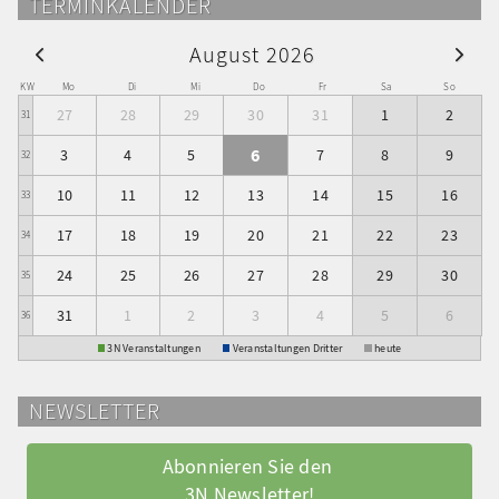
TERMINKALENDER
August 2026
KW
Mo
Di
Mi
Do
Fr
Sa
So
27
28
29
30
31
1
2
31
6
3
4
5
7
8
9
32
10
11
12
13
14
15
16
33
17
18
19
20
21
22
23
34
24
25
26
27
28
29
30
35
31
1
2
3
4
5
6
36
3N Veranstaltungen
Veranstaltungen Dritter
heute
NEWSLETTER
Abonnieren Sie den 
3N Newsletter!