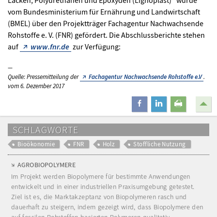
vom Bundesministerium für Ernährung und Landwirtschaft
(BMEL) über den Projektträger Fachagentur Nachwachsende
Rohstoffe e. V. (FNR) gefördert. Die Abschlussberichte stehen
auf
www.fnr.de
zur Verfügung:
Quelle: Pressemitteilung der
Fachagentur Nachwachsende Rohstoffe e.V
.
vom 6. Dezember 2017
teilen
mitteilen
drucken
SCHLAGWORTE
Bioökonomie
FNR
Holz
Stoffliche Nutzung
AGROBIOPOLYMERE
Im Projekt werden Biopolymere für bestimmte Anwendungen
entwickelt und in einer industriellen Praxisumgebung getestet.
Ziel ist es, die Marktakzeptanz von Biopolymeren rasch und
dauerhaft zu steigern, indem gezeigt wird, dass Biopolymere den
auf fossilen Rohstoffen basierten Polymeren qualitativ