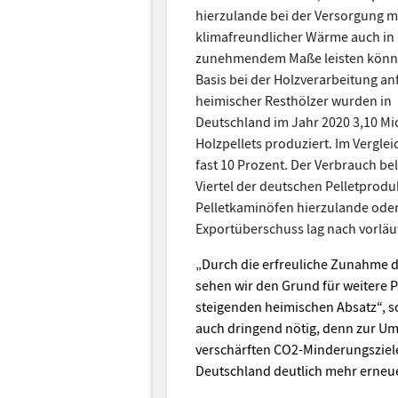
hierzulande bei der Versorgung m
klimafreundlicher Wärme auch in
zunehmendem Maße leisten könn
Basis bei der Holzverarbeitung an
heimischer Resthölzer wurden in
Deutschland im Jahr 2020 3,10 Mio
Holzpellets produziert. Im Verglei
fast 10 Prozent. Der Verbrauch bel
Viertel der deutschen Pelletproduk
Pelletkaminöfen hierzulande oder
Exportüberschuss lag nach vorläuf
„Durch die erfreuliche Zunahme d
sehen wir den Grund für weitere 
steigenden heimischen Absatz“, so
auch dringend nötig, denn zur U
verschärften CO2-Minderungsziele
Deutschland deutlich mehr erneu