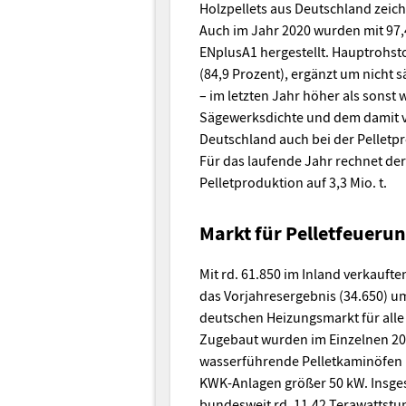
Holzpellets aus Deutschland zeich
Auch im Jahr 2020 wurden mit 97,4
ENplusA1 hergestellt. Hauptrohs
(84,9 Prozent), ergänzt um nicht 
– im letzten Jahr höher als sonst
Sägewerksdichte und dem damit v
Deutschland auch bei der Pelletp
Für das laufende Jahr rechnet de
Pelletproduktion auf 3,3 Mio. t.
Markt für Pelletfeueru
Mit rd. 61.850 im Inland verkaufte
das Vorjahresergebnis (34.650) u
deutschen Heizungsmarkt für alle
Zugebaut wurden im Einzelnen 20.
wasserführende Pelletkaminöfen mi
KWK-Anlagen größer 50 kW. Insge
bundesweit rd. 11,42 Terawattstu