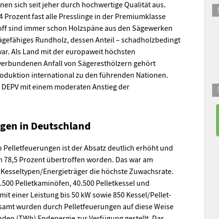
nen sich seit jeher durch hochwertige Qualität aus.
 Prozent fast alle Presslinge in der Premiumklasse
toff sind immer schon Holzspäne aus den Sägewerken
sägefähiges Rundholz, dessen Anteil – schadholzbedingt
 war. Als Land mit der europaweit höchsten
erbundenen Anfall von Sägeresthölzern gehört
roduktion international zu den führenden Nationen.
r DEPV mit einem moderaten Anstieg der
ngen in Deutschland
n Pelletfeuerungen ist der Absatz deutlich erhöht und
m 78,5 Prozent übertroffen worden. Das war am
 Kesseltypen/Energieträger die höchste Zuwachsrate.
500 Pelletkaminöfen, 40.500 Pelletkessel und
t einer Leistung bis 50 kW sowie 850 Kessel/Pellet-
samt wurden durch Pelletfeuerungen auf diese Weise
nden (TWh) Endenergie zur Verfügung gestellt. Das