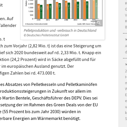
K
it
G
V
en. Auf
K
fallender
B
Pelletproduktion und -verbrauch in Deutschland
© Deutsches Pelletinstitut GmbH
. t
ch zum Vorjahr (2,82 Mio. t) ist das eine Steigerung um
A
d
ief sich 2020 bundesweit auf rd. 2,33 Mio. t. Knapp ein
tion (24,2 Prozent) wird in Säcke abgefüllt und für
 im europäischen Ausland genutzt. Der
2
igen Zahlen bei rd. 473.000 t.
H
m
es Absatzes von Pelletkesseln und Pelletkaminöfen
W
Produktionssteigerungen in Zukunft vor allem im
E
 Martin Bentele, Geschäftsführer des DEPV. Dies sei
e
msetzung der im Rahmen des Green Deals von der EU
u
 (55 Prozent bis zum Jahr 2030) würden in
k
erbare Energien am Wärmemarkt benötigt.
S