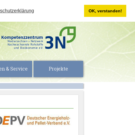
schutzerklärung
OK, verstanden!
Kompetenzzentrum
Niedersachsen • Netzwerk
Nachwachsende Rohstoffe
und Bioökonomie e.V.
en & Service
Projekte