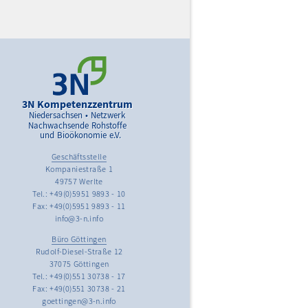
3N Kompetenzzentrum
Niedersachsen • Netzwerk
Nachwachsende Rohstoffe
und Bioökonomie e.V.
Geschäftsstelle
Kompaniestraße 1
49757 Werlte
Tel.: +49(0)5951 9893 - 10
Fax: +49(0)5951 9893 - 11
info@3-n.info
Büro Göttingen
Rudolf-Diesel-Straße 12
37075 Göttingen
Tel.: +49(0)551 30738 - 17
Fax: +49(0)551 30738 - 21
goettingen@3-n.info