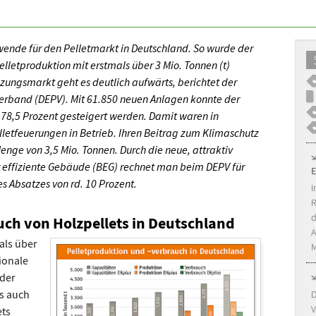
wende für den Pelletmarkt in Deutschland. So wurde der
elletproduktion mit erstmals über 3 Mio. Tonnen (t)
ungsmarkt geht es deutlich aufwärts, berichtet der
Verband (DEPV). Mit 61.850 neuen Anlagen konnte der
8,5 Prozent gesteigert werden. Damit waren in
letfeuerungen in Betrieb. Ihren Beitrag zum Klimaschutz
enge von 3,5 Mio. Tonnen. Durch die neue, attraktiv
 effiziente Gebäude (BEG) rechnet man beim DEPV für
s Absatzes von rd. 10 Prozent.
I
R
d
ch von Holzpellets in Deutschland
A
als über
M
tionale
 der
s auch
D
V
ets