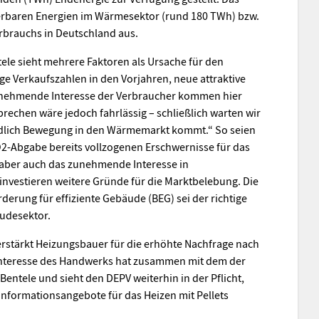
erbaren Energien im Wärmesektor (rund 180 TWh) bzw.
brauchs in Deutschland aus.
ele sieht mehrere Faktoren als Ursache für den
ige Verkaufszahlen in den Vorjahren, neue attraktive
nehmende Interesse der Verbraucher kommen hier
chen wäre jedoch fahrlässig – schließlich warten wir
endlich Bewegung in den Wärmemarkt kommt.“ So seien
2-Abgabe bereits vollzogenen Erschwernisse für das
, aber auch das zunehmende Interesse in
investieren weitere Gründe für die Marktbelebung. Die
erung für effiziente Gebäude (BEG) sei der richtige
udesektor.
rstärkt Heizungsbauer für die erhöhte Nachfrage nach
 Interesse des Handwerks hat zusammen mit dem der
ntele und sieht den DEPV weiterhin in der Pflicht,
Informationsangebote für das Heizen mit Pellets