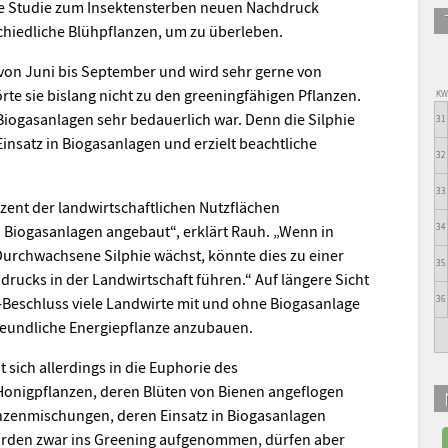
lle Studie zum Insektensterben neuen Nachdruck
chiedliche Blühpflanzen, um zu überleben.
von Juni bis September und wird sehr gerne von
te sie bislang nicht zu den greeningfähigen Pflanzen.
K
Biogasanlagen sehr bedauerlich war. Denn die Silphie
31
Einsatz in Biogasanlagen und erzielt beachtliche
32
33
zent der landwirtschaftlichen Nutzflächen
n Biogasanlagen angebaut“, erklärt Rauh. „Wenn in
34
Durchwachsene Silphie wächst, könnte dies zu einer
35
rucks in der Landwirtschaft führen.“ Auf längere Sicht
-Beschluss viele Landwirte mit und ohne Biogasanlage
36
reundliche Energiepflanze anzubauen.
 sich allerdings in die Euphorie des
Honigpflanzen, deren Blüten von Bienen angeflogen
nzenmischungen, deren Einsatz in Biogasanlagen
 wurden zwar ins Greening aufgenommen, dürfen aber