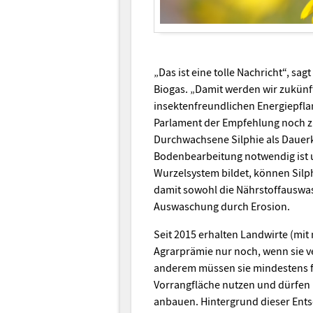
„Das ist eine tolle Nachricht“, sa
Biogas. „Damit werden wir zukünf
insektenfreundlichen Energiepfla
Parlament der Empfehlung noch zu
Durchwachsene Silphie als Dauerku
Bodenbearbeitung notwendig ist un
Wurzelsystem bildet, können Silp
damit sowohl die Nährstoffauswas
Auswaschung durch Erosion.
Seit 2015 erhalten Landwirte (mit 
Agrarprämie nur noch, wenn sie v
anderem müssen sie mindestens fü
Vorrangfläche nutzen und dürfen 
anbauen. Hintergrund dieser Ents