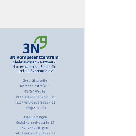
3N Kompetenzzentrum
Niedersachsen • Netzwerk
Nachwachsende Rohstoffe
und Bioökonomie e.V.
Geschäftsstelle
Kompaniestraße 1
49757 Werlte
Tel.: +49(0)5951 9893 - 10
Fax: +49(0)5951 9893 - 11
info@3-n.info
Büro Göttingen
Rudolf-Diesel-Straße 12
37075 Göttingen
Tel.: +49(0)551 30738 - 17