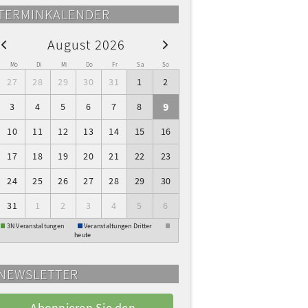
TERMINKALENDER
August 2026
W
Mo
Di
Mi
Do
Fr
Sa
So
27
28
29
30
31
1
2
9
3
4
5
6
7
8
10
11
12
13
14
15
16
17
18
19
20
21
22
23
24
25
26
27
28
29
30
31
1
2
3
4
5
6
3N Veranstaltungen
Veranstaltungen Dritter
heute
NEWSLETTER
Abonnieren Sie den 