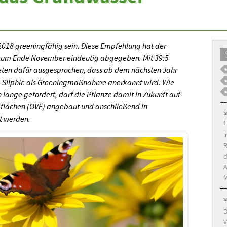
2018 greeningfähig sein. Diese Empfehlung hat der
otum Ende November eindeutig abgegeben. Mit 39:5
ten dafür ausgesprochen, dass ab dem nächsten Jahr
 Silphie als Greeningmaßnahme anerkannt wird. Wie
lange gefordert, darf die Pflanze damit in Zukunft auf
flächen (ÖVF) angebaut und anschließend in
t werden.
I
R
d
A
M
D
V