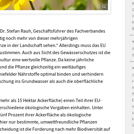
K
G
V
K
B
gt Dr. Stefan Rauh, Geschäftsführer des Fachverbandes
tig noch mehr von dieser mehrjährigen
nze in der Landschaft sehen.“ Allerdings muss das EU
A
stimmen. Auch aus Sicht des Gewässerschutzes ist die
d
ltur eine wertvolle Pflanze. Da keine jährliche
d die Pflanze gleichzeitig ein weitläufiges
hiefelder Nährstoffe optimal binden und verhindern
2
chung ins Grundwasser als auch die oberflächliche
H
m
W
E
mehr als 15 Hektar Ackerfläche) einen Teil ihrer EU-
e
erschiedene ökologische Vorgaben einhalten. Unter
u
nf Prozent ihrer Ackerfläche als ökologische
k
hier nur bestimmte, umweltfreundliche Pflanzen
S
cheidung ist die Forderung nach mehr Biodiversität auf