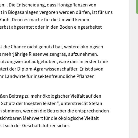
en. „Die Entscheidung, dass Honigpflanzen von
 in Biogasanlagen vergoren werden dürfen, ist für uns
 Rauh. Denn es mache für die Umwelt keinen
erbst abgeerntet oder in den Boden eingearbeitet
 die Chance nicht genutzt hat, weitere ökologisch
das mehrjährige Riesenweizengras, aufzunehmen.
utzungsverbot aufgehoben, wäre dies in erster Linie
utert der Diplom-Agrarwissenschaftler. Er ist davon
hr Landwirte für insektenfreundliche Pflanzen
en Beitrag zu mehr ökologischer Vielfalt auf den
chutz der Insekten leisten“, unterstreicht Stefan
 stimmen, werden die Betreiber die entsprechenden
ichtbaren Mehrwert für die ökologische Vielfalt
st sich der Geschäftsführer sicher.