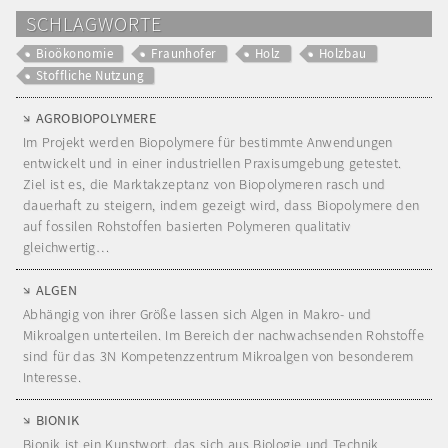
SCHLAGWORTE
Bioökonomie
Fraunhofer
Holz
Holzbau
Stoffliche Nutzung
AGROBIOPOLYMERE
Im Projekt werden Biopolymere für bestimmte Anwendungen
entwickelt und in einer industriellen Praxisumgebung getestet.
Ziel ist es, die Marktakzeptanz von Biopolymeren rasch und
dauerhaft zu steigern, indem gezeigt wird, dass Biopolymere den
auf fossilen Rohstoffen basierten Polymeren qualitativ
gleichwertig…
ALGEN
Abhängig von ihrer Größe lassen sich Algen in Makro- und
Mikroalgen unterteilen. Im Bereich der nachwachsenden Rohstoffe
sind für das 3N Kompetenzzentrum Mikroalgen von besonderem
Interesse.
BIONIK
Bionik ist ein Kunstwort, das sich aus Biologie und Technik