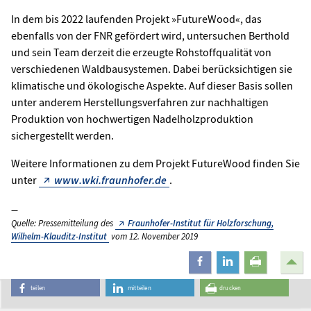
In dem bis 2022 laufenden Projekt »FutureWood«, das
ebenfalls von der FNR gefördert wird, untersuchen Berthold
und sein Team derzeit die erzeugte Rohstoffqualität von
verschiedenen Waldbausystemen. Dabei berücksichtigen sie
klimatische und ökologische Aspekte. Auf dieser Basis sollen
unter anderem Herstellungsverfahren zur nachhaltigen
Produktion von hochwertigen Nadelholzproduktion
sichergestellt werden.
Weitere Informationen zu dem Projekt FutureWood finden Sie
unter
www.wki.fraunhofer.de
.
Quelle: Pressemitteilung des
Fraunhofer-Institut für Holzforschung,
Wilhelm-Klauditz-Institut
vom 12. November 2019
teilen
mitteilen
drucken
teilen
mitteilen
drucken