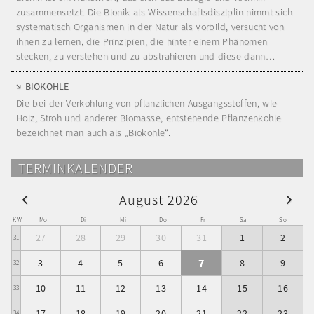
zusammensetzt. Die Bionik als Wissenschaftsdisziplin nimmt sich
systematisch Organismen in der Natur als Vorbild, versucht von
ihnen zu lernen, die Prinzipien, die hinter einem Phänomen
stecken, zu verstehen und zu abstrahieren und diese dann…
BIOKOHLE
Die bei der Verkohlung von pflanzlichen Ausgangsstoffen, wie
Holz, Stroh und anderer Biomasse, entstehende Pflanzenkohle
bezeichnet man auch als „Biokohle“.
TERMINKALENDER
August 2026
KW
Mo
Di
Mi
Do
Fr
Sa
So
27
28
29
30
31
1
2
31
7
3
4
5
6
8
9
32
10
11
12
13
14
15
16
33
17
18
19
20
21
22
23
34