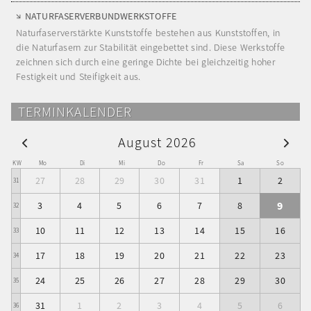
NATURFASERVERBUNDWERKSTOFFE
Naturfaserverstärkte Kunststoffe bestehen aus Kunststoffen, in
die Naturfasern zur Stabilität eingebettet sind. Diese Werkstoffe
zeichnen sich durch eine geringe Dichte bei gleichzeitig hoher
Festigkeit und Steifigkeit aus.
TERMINKALENDER
August 2026
KW
Mo
Di
Mi
Do
Fr
Sa
So
27
28
29
30
31
1
2
31
9
3
4
5
6
7
8
32
10
11
12
13
14
15
16
33
17
18
19
20
21
22
23
34
24
25
26
27
28
29
30
35
31
1
2
3
4
5
6
36