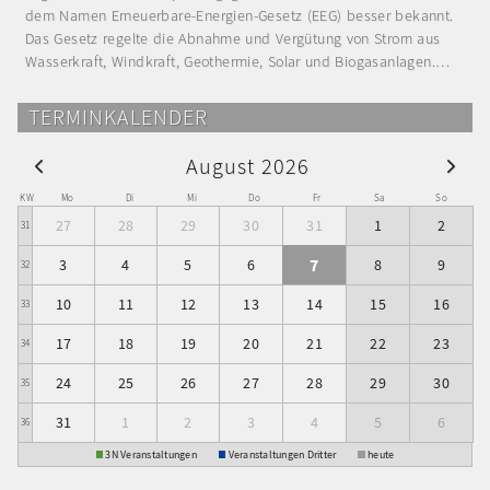
dem Namen Erneuerbare-Energien-Gesetz (EEG) besser bekannt.
Das Gesetz regelte die Abnahme und Vergütung von Strom aus
Wasserkraft, Windkraft, Geothermie, Solar und Biogasanlagen.…
TERMINKALENDER
August 2026
KW
Mo
Di
Mi
Do
Fr
Sa
So
27
28
29
30
31
1
2
31
7
3
4
5
6
8
9
32
10
11
12
13
14
15
16
33
17
18
19
20
21
22
23
34
24
25
26
27
28
29
30
35
31
1
2
3
4
5
6
36
3N Veranstaltungen
Veranstaltungen Dritter
heute