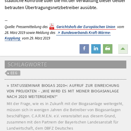
staatliche Kontrolle über die mit der Verwaltung dieser Gelder
betrauten Übertragungsnetzbetreiber ausübte.
Quelle: Pressemitteilung des
Gerichtshofs der Europäischen Union
vom
28. März 2019 sowie Meldung des
Bundesverbands Kraft-Wärme-
Kopplung
vom 29. März 2019
teilen
mitteilen
drucken
SCHLAGWORTE
EEG
STATUSSEMINAR BIOGAS 2020+: AUFRUF ZUR EINREICHUNG
VON PROJEKTEN - „WIE WIRD ES MIT MEINER BIOGASANLAGE
NACH 2020 WEITERGEHEN?“
Mit der Frage, wie es in Zukunft mit der Biogasanlage weitergeht,
müssen sich in wenigen Jahren die Betreiber von Biogasanlagen
beschäftigen. C.A.R.M.E.N. e.V. veranstaltet aus diesem Grund,
zusammen mit den Partnern der Bayerischen Landesanstalt für
Landwirtschaft, dem DBFZ Deutsches