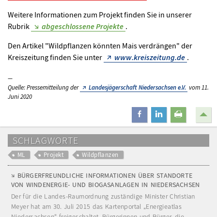
Weitere Informationen zum Projekt finden Sie in unserer
Rubrik
abgeschlossene Projekte
.
Den Artikel "Wildpflanzen könnten Mais verdrängen" der
Kreiszeitung finden Sie unter
www.kreiszeitung.de
.
Quelle: Pressemitteilung der
Landesjägerschaft Niedersachsen e.V.
vom 11.
Juni 2020
teilen
mitteilen
drucken
SCHLAGWORTE
ML
Projekt
Wildpflanzen
BÜRGERFREUNDLICHE INFORMATIONEN ÜBER STANDORTE
VON WINDENERGIE- UND BIOGASANLAGEN IN NIEDERSACHSEN
Der für die Landes-Raumordnung zuständige Minister Christian
Meyer hat am 30. Juli 2015 das Kartenportal „Energieatlas
Niedersachsen“ freigeschaltet. Bürgerinnen und Bürger, die