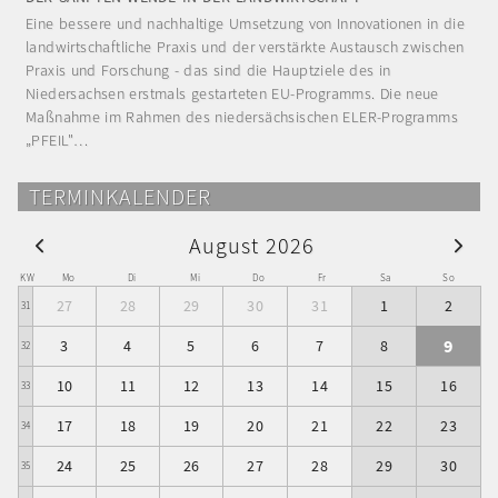
Eine bessere und nachhaltige Umsetzung von Innovationen in die
landwirtschaftliche Praxis und der verstärkte Austausch zwischen
Praxis und Forschung - das sind die Hauptziele des in
Niedersachsen erstmals gestarteten EU-Programms. Die neue
Maßnahme im Rahmen des niedersächsischen ELER-Programms
„PFEIL"…
TERMINKALENDER
August 2026
KW
Mo
Di
Mi
Do
Fr
Sa
So
27
28
29
30
31
1
2
31
9
3
4
5
6
7
8
32
10
11
12
13
14
15
16
33
17
18
19
20
21
22
23
34
24
25
26
27
28
29
30
35