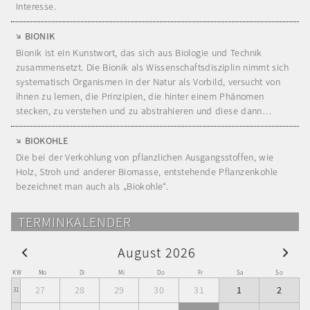
Interesse.
BIONIK
Bionik ist ein Kunstwort, das sich aus Biologie und Technik
zusammensetzt. Die Bionik als Wissenschaftsdisziplin nimmt sich
systematisch Organismen in der Natur als Vorbild, versucht von
ihnen zu lernen, die Prinzipien, die hinter einem Phänomen
stecken, zu verstehen und zu abstrahieren und diese dann…
BIOKOHLE
Die bei der Verkohlung von pflanzlichen Ausgangsstoffen, wie
Holz, Stroh und anderer Biomasse, entstehende Pflanzenkohle
bezeichnet man auch als „Biokohle“.
TERMINKALENDER
August 2026
KW
Mo
Di
Mi
Do
Fr
Sa
So
27
28
29
30
31
1
2
31