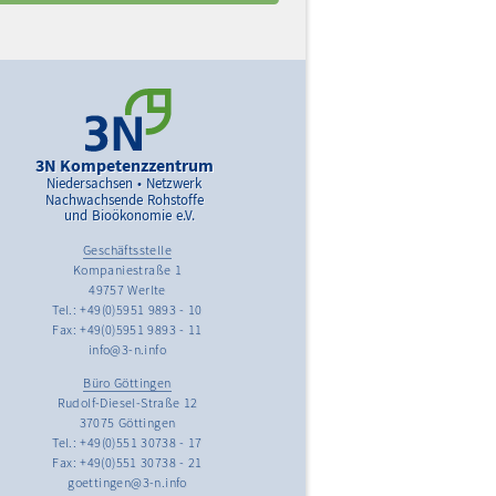
3N Kompetenzzentrum
Niedersachsen • Netzwerk
Nachwachsende Rohstoffe
und Bioökonomie e.V.
Geschäftsstelle
Kompaniestraße 1
49757 Werlte
Tel.: +49(0)5951 9893 - 10
Fax: +49(0)5951 9893 - 11
info@3-n.info
Büro Göttingen
Rudolf-Diesel-Straße 12
37075 Göttingen
Tel.: +49(0)551 30738 - 17
Fax: +49(0)551 30738 - 21
goettingen@3-n.info