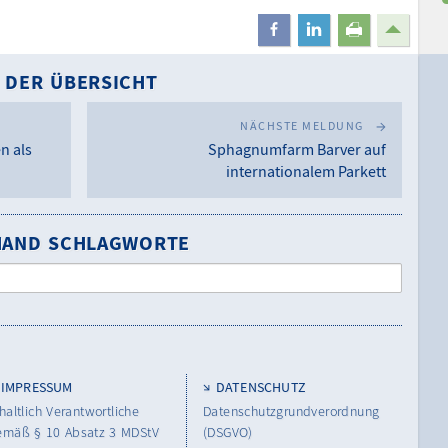
teilen
mitteilen
drucken
 DER ÜBERSICHT
NÄCHSTE MELDUNG
n als
Sphagnumfarm Barver auf
internationalem Parkett
NHAND SCHLAGWORTE
IMPRESSUM
DATENSCHUTZ
haltlich Verantwortliche
Datenschutzgrundverordnung
emäß § 10 Absatz 3 MDStV
(DSGVO)