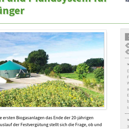
ünger
D
F
W
a
E
b
s
die ersten Biogasanlagen das Ende der 20-jährigen
slauf der Festvergütung stellt sich die Frage, ob und
3