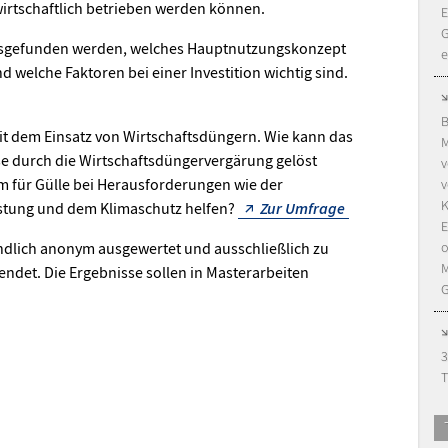
irtschaftlich betrieben werden können.
E
G
ausgefunden werden, welches Hauptnutzungskonzept
e
 welche Faktoren bei einer Investition wichtig sind.
B
mit dem Einsatz von Wirtschaftsdüngern. Wie kann das
M
e durch die Wirtschaftsdüngervergärung gelöst
v
 für Gülle bei Herausforderungen wie der
v
K
stung und dem Klimaschutz helfen?
Zur Umfrage
E
o
ndlich anonym ausgewertet und ausschließlich zu
M
ndet. Die Ergebnisse sollen in Masterarbeiten
3
T