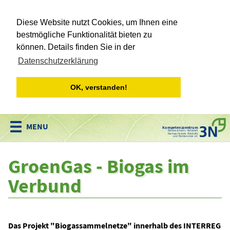
Diese Website nutzt Cookies, um Ihnen eine
bestmögliche Funktionalität bieten zu
können. Details finden Sie in der
Datenschutzerklärung
OK, verstanden!
Kompetenzzentrum
Niedersachsen • Netzwerk
Nachwachsende Rohstoffe
und Bioökonomie e.V.
GroenGas - Biogas im
Verbund
Das Projekt "Biogassammelnetze" innerhalb des INTERREG