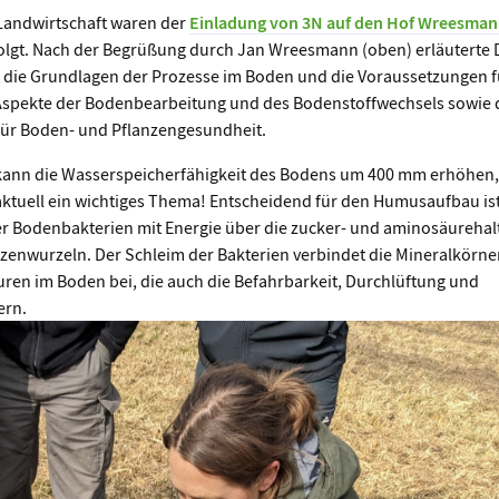
Landwirtschaft waren der
Einladung von 3N auf den Hof Wreesma
olgt. Nach der Begrüßung durch Jan Wreesmann (oben) erläuterte D
die Grundlagen der Prozesse im Boden und die Voraussetzungen f
spekte der Bodenbearbeitung und des Bodenstoffwechsels sowie 
für Boden- und Pflanzengesundheit.
kann die Wasserspeicherfähigkeit des Bodens um 400 mm erhöhen,
aktuell ein wichtiges Thema! Entscheidend für den Humusaufbau is
der Bodenbakterien mit Energie über die zucker- und aminosäurehal
zenwurzeln. Der Schleim der Bakterien verbindet die Mineralkörne
turen im Boden bei, die auch die Befahrbarkeit, Durchlüftung und
ern.