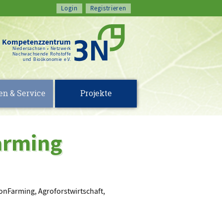
Kompetenzzentrum
Niedersachsen • Netzwerk
Nachwachsende Rohstoffe
und Bioökonomie e.V.
en & Service
Projekte
arming
onFarming, Agroforstwirtschaft,