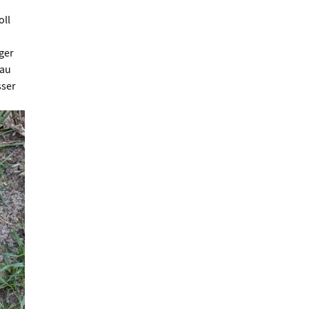
oll
ger
bau
sser