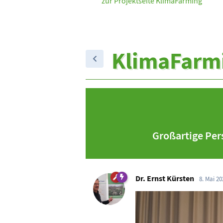
zur Projektseite KlimaFarming
KlimaFarm
Großartige Per
Dr. Ernst Kürsten
8. Mai 20