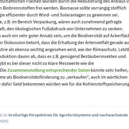
rtschaftlichen Flächen würden durch die Reduzierung des Anbaus 
 Biobrennstoffen frei werden. Biomasse sollte vorrangig stofflich
gie effizienter durch Wind- und Solaranlagen zu gewinnen sei.
fe, z.B. im Bereich Verpackung, wären auch zunehmend gefragte
chaft, den ökologischen Fußabdruck von Unternehmen zu senken.
auch ein sehr guter Ansatz sein, um die Biodiversität auf Ackerflä
r Diskussion betont, dass die Erhaltung der Artenvielfalt gerade a
trie als ebenso wichtig angesehen wird, wie der Klimaschutz. Letztl
oduktion davon ab, dass es z.B. genügend Bestäuberinsekten und
bt es bei dieser nicht so klare Messwerte wie die
 Die
Zusammenstellung entsprechender Daten
könnte sehr helfen,
me als Biodiversitätsförderung zu „verkaufen“, auch im wörtlichen
e dafür Geld bekommen würden wie für die Kohlenstoffspeicherung
Antwo
el zu
Großartige Perspektiven für Agroforstsysteme und nachwachsende
 2025
).