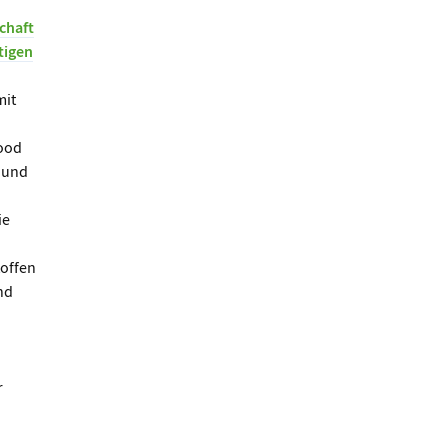
chaft
tigen
mit
Food
t und
ie
toffen
nd
r