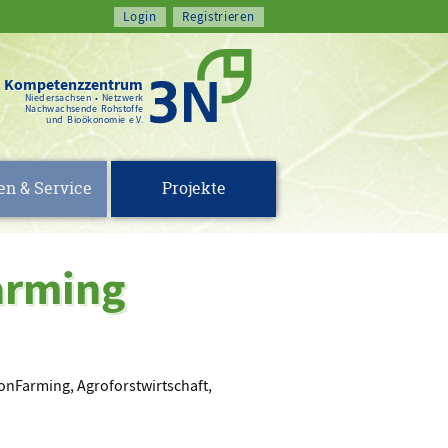
Kompetenzzentrum
Niedersachsen • Netzwerk
Nachwachsende Rohstoffe
und Bioökonomie e.V.
en & Service
Projekte
arming
onFarming, Agroforstwirtschaft,