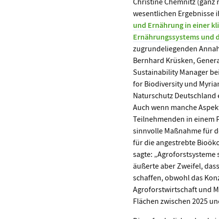
Christine Chemnitz (ganz r
wesentlichen Ergebnisse i
und Ernährung in einer kl
Ernährungssystems und 
zugrundeliegenden Annahme
Bernhard Krüsken, Genera
Sustainability Manager be
for Biodiversity und Myri
Naturschutz Deutschland e
Auch wenn manche Aspekte
Teilnehmenden in einem Pu
sinnvolle Maßnahme für d
für die angestrebte Bioö
sagte: „Agroforstsysteme 
äußerte aber Zweifel, das
schaffen, obwohl das Kon
Agroforstwirtschaft und M
Flächen zwischen 2025 und