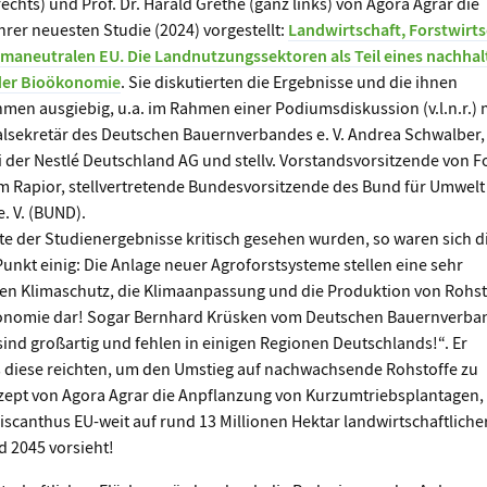
echts) und Prof. Dr. Harald Grethe (ganz links) von Agora Agrar die
hrer neuesten Studie (2024) vorgestellt:
Landwirtschaft, Forstwirts
imaneutralen EU. Die Landnutzungssektoren als Teil eines nachhal
der Bioökonomie
. Sie diskutierten die Ergebnisse und die ihnen
n ausgiebig, u.a. im Rahmen einer Podiumsdiskussion (v.l.n.r.) 
lsekretär des Deutschen Bauernverbandes e. V. Andrea Schwalber,
i der Nestlé Deutschland AG und stellv. Vorstandsvorsitzende von 
am Rapior, stellvertretende Bundesvorsitzende des Bund für Umwel
. V. (BUND).
 der Studienergebnisse kritisch gesehen wurden, so waren sich d
nkt einig: Die Anlage neuer Agroforstsysteme stellen eine sehr
en Klimaschutz, die Klimaanpassung und die Produktion von Rohs
konomie dar! Sogar Bernhard Krüsken vom Deutschen Bauernverba
sind großartig und fehlen in einigen Regionen Deutschlands!“. Er
s diese reichten, um den Umstieg auf nachwachsende Rohstoffe zu
zept von Agora Agrar die Anpflanzung von Kurzumtriebsplantagen,
iscanthus EU-weit auf rund 13 Millionen Hektar landwirtschaftliche
 2045 vorsieht!