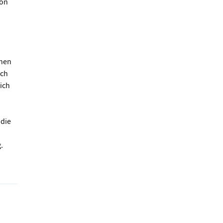
von
chen
uch
ich
 die
.
rten