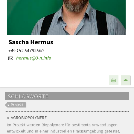
Sascha Hermus
+49 152 54782560
hermus@3-n.info
SCHLAGWORTE
Projekt
AGROBIOPOLYMERE
Im Projekt werden Biopolymere für bestimmte Anwendungen
entwickelt und in einer industriellen Praxisumgebung getestet.