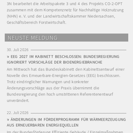
3N bearbeitet die Arbeitspakete 3 und 4 des Projekts CO-2-OPT
zusammen mit dem Kompetenznetz für Nachhaltige Holznutzung
(NHN) e. V. und der Landwirtschaftskammer Niedersachsen,
Geschäftsbereich Forstwirtschaft.
NEUSTE MELDUNG
30. Juli 2026
EEG 2027 IM KABINETT BESCHLOSSEN: BUNDESREGIERUNG
IGNORIERT VORSCHLÄGE DER BIOENERGIEBRANCHE
Am Mittwoch hat das Bundeskabinett den Kabinettsentwurf einer
Novelle des Erneuerbare-Energien-Gesetzes (EEG) beschlossen.
Trotz eindringlicher Warnungen und konkreter
Änderungsvorschläge aus der Praxis übernimmt die
Bundesregierung den hoch umstrittenen Referentenentwurf
unverändert.
22. Juli 2026
ÄNDERUNGEN IM FÖRDERPROGRAMM FÜR WÄRMEERZEUGUNG
AUS ERNEUERBAREN ENERGIEQUELLEN
Im der Bundesförderung Effiziente Gebäude / Einzelmaßnahmen