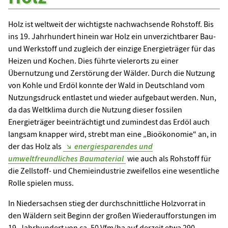
Holz ist weltweit der wichtigste nachwachsende Rohstoff. Bis
ins 19. Jahrhundert hinein war Holz ein unverzichtbarer Bau-
und Werkstoff und zugleich der einzige Energieträger für das
Heizen und Kochen. Dies führte vielerorts zu einer
Übernutzung und Zerstörung der Wälder. Durch die Nutzung
von Kohle und Erdöl konnte der Wald in Deutschland vom
Nutzungsdruck entlastet und wieder aufgebaut werden. Nun,
da das Weltklima durch die Nutzung dieser fossilen
Energieträger beeinträchtigt und zumindest das Erdöl auch
langsam knapper wird, strebt man eine „Bioökonomie“ an, in
der das Holz als
energiesparendes und
umweltfreundliches Baumaterial
wie auch als Rohstoff für
die Zellstoff- und Chemieindustrie zweifellos eine wesentliche
Rolle spielen muss.
In Niedersachsen stieg der durchschnittliche Holzvorrat in
den Wäldern seit Beginn der großen Wiederaufforstungen im
19. Jahrhundert von ca. 50 Vfm/ha auf derzeit etwa 290