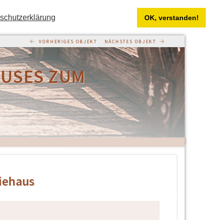
schutzerklärung
OK, verstanden!
←
→
AUSES ZUM
iehaus