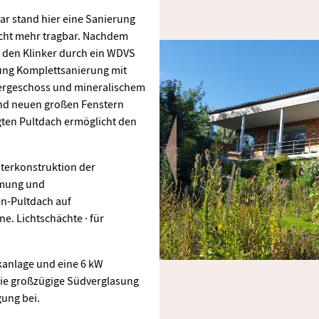
ar stand hier eine Sanierung
icht mehr tragbar. Nachdem
den Klinker durch ein WDVS
ung Komplettsanierung mit
bergeschoss und mineralischem
nd neuen großen Fenstern
gten Pultdach ermöglicht den
terkonstruktion der
mung und
n-Pultdach auf
. Lichtschächte · für
kanlage und eine 6 kW
ie großzügige Südverglasung
gung bei.