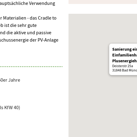
 hauptsächliche Verwendung
r Materialien - das Cradle to
b ist die sehr gute
 die aktive und passive
rschussenergie der PV-Anlage
Sanierung ei
Einfamilienh
Plusenergieh
Deisterstr 25a
31848 Bad Mün
60er Jahre
ls KfW 40)