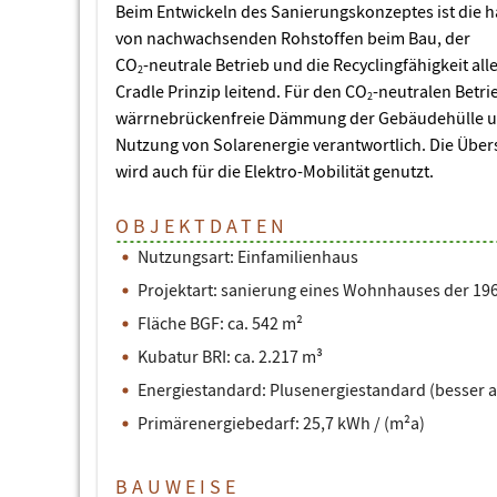
Beim Entwickeln des Sanierungskonzeptes ist die
von nachwachsenden Rohstoffen beim Bau, der
CO
-neutrale Betrieb und die Recyclingfähigkeit alle
2
Cradle Prinzip leitend. Für den CO
-neutralen Betrie
2
wärrnebrückenfreie Dämmung der Gebäudehülle und
Nutzung von Solarenergie verantwortlich. Die Übe
wird auch für die Elektro-Mobilität genutzt.
OBJEKTDATEN
Nutzungsart: Einfamilienhaus
Projektart: sanierung eines Wohnhauses der 19
Fläche BGF: ca. 542 m²
Kubatur BRI: ca. 2.217 m³
Energiestandard: Plusenergiestandard (besser a
Primärenergiebedarf: 25,7 kWh / (m²a)
BAUWEISE