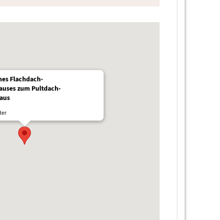
nes Flachdach-
auses zum Pultdach-
aus
der