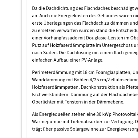
Da die Dachdichtung des Flachdaches beschädigt w
an. Auch die Energiekosten des Gebäudes waren n
erste Überlegungen das Flachdach zu dämmen und 
zu ersetzen verworfen wurden stand die Entscheid
einer Vorhangfassade mit Douglasie-Leisten im O
Putz auf Holzfaserdämmplatte im Untergeschoss u
nach Süden. Die Dachlösung mit einem flach genei
einfachen Aufbau einer PV-Anlage.
Perimeterdämmung mit 18 cm Foamglasplatten, Un
Wanddämmung mit Bohlen 4/25 cm/Zellulosedäm
Holzfaserdämmpatten, Dachkonstruktion als Pfette
Fachwerkbindern. Dämmung auf der Flachdachebene
Oberlichter mit Fenstern in der Dämmebene.
Als Energiequellen stehen eine 30 kWp Photovoltai
Wärmepumpe mit Tiefenabsorber zur Verfügung. D
trägt über passive Solargewinne zur Energieversor