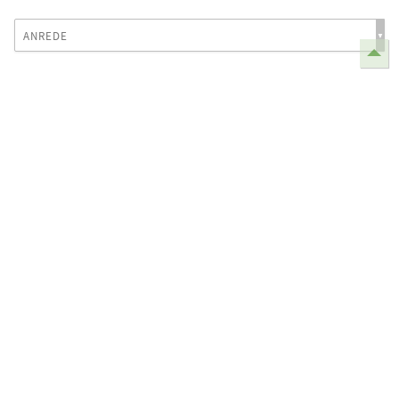
ANREDE
TITEL
VORNAME
NACHNAME
INSTITUTION / FIRMA
STRASSE + HAUSNUMMER
PLZ