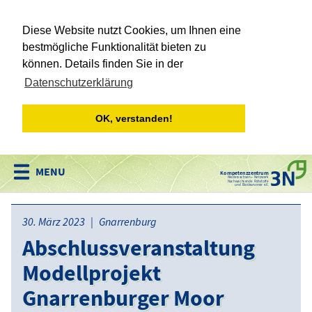
Diese Website nutzt Cookies, um Ihnen eine
bestmögliche Funktionalität bieten zu
können. Details finden Sie in der
Datenschutzerklärung
OK, verstanden!
Kompetenzzentrum
Niedersachsen • Netzwerk
Nachwachsende Rohstoffe
und Bioökonomie e.V.
30. März 2023 | Gnarrenburg
Abschlussveranstaltung
Modellprojekt
Gnarrenburger Moor