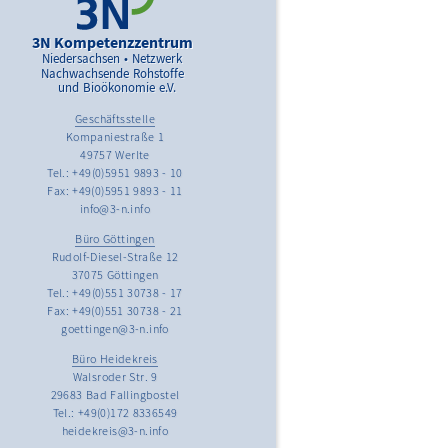
3N Kompetenzzentrum
Niedersachsen • Netzwerk
Nachwachsende Rohstoffe
und Bioökonomie e.V.
Geschäftsstelle
Kompaniestraße 1
49757 Werlte
Tel.: +49(0)5951 9893 - 10
Fax: +49(0)5951 9893 - 11
info@3-n.info
Büro Göttingen
Rudolf-Diesel-Straße 12
37075 Göttingen
Tel.: +49(0)551 30738 - 17
Fax: +49(0)551 30738 - 21
goettingen@3-n.info
Büro Heidekreis
Walsroder Str. 9
29683 Bad Fallingbostel
Tel.: +49(0)172 8336549
heidekreis@3-n.info