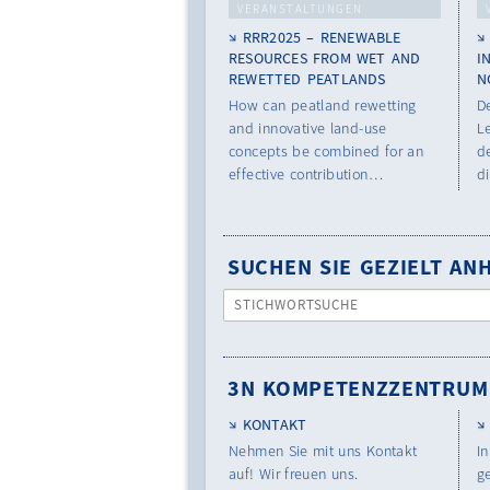
VERANSTALTUNGEN
RRR2025 – RENEWABLE
RESOURCES FROM WET AND
I
REWETTED PEATLANDS
N
How can peatland rewetting
D
and innovative land-use
L
concepts be combined for an
de
effective contribution…
d
SUCHEN SIE GEZIELT A
STICHWORTSUCHE
3N KOMPETENZZENTRUM
KONTAKT
Nehmen Sie mit uns Kontakt
In
auf! Wir freuen uns.
g