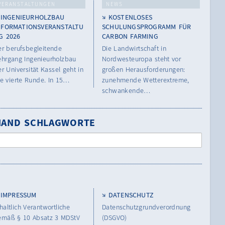
VERANSTALTUNGEN
NEWS
INGENIEURHOLZBAU
KOSTENLOSES
NFORMATIONSVERANSTALTU
SCHULUNGSPROGRAMM FÜR
G 2026
CARBON FARMING
er berufsbegleitende
Die Landwirtschaft in
ehrgang Ingenieurholzbau
Nordwesteuropa steht vor
r Universität Kassel geht in
großen Herausforderungen:
ie vierte Runde. In 15…
zunehmende Wetterextreme,
schwankende…
NHAND SCHLAGWORTE
IMPRESSUM
DATENSCHUTZ
haltlich Verantwortliche
Datenschutzgrundverordnung
emäß § 10 Absatz 3 MDStV
(DSGVO)