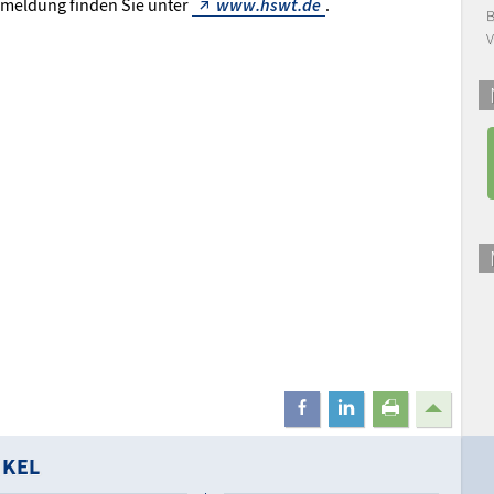
nmeldung finden Sie unter
www.hswt.de
.
B
V
teilen
mitteilen
drucken
IKEL