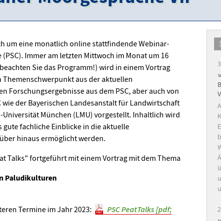
ich um eine monatlich online stattfindende Webinar-
e (PSC). Immer am letzten Mittwoch im Monat um 16
3
 beachten Sie das Programm!) wird in einem Vortrag
in Themenschwerpunkt aus der aktuellen
den Forschungsergebnisse aus dem PSC, aber auch von
wie der Bayerischen Landesanstalt für Landwirtschaft
A
-Universität München (LMU) vorgestellt. Inhaltlich wird
K
gute fachliche Einblicke in die aktuelle
E
b
über hinaus ermöglicht werden.
W
t Talks" fortgeführt mit einem Vortrag mit dem Thema
Ä
ü
n Paludikulturen
u
u
teren Termine im Jahr 2023:
PSC PeatTalks [pdf;
2