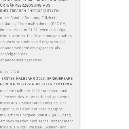
FÜR WÄRMEERZEUGUNG AUS
ERNEUERBAREN ENERGIEQUELLEN
m der Bundesförderung Effiziente
ebäude / Einzelmaßnahmen (BEG EM)
önnen seit dem 21.07. wieder Anträge
estellt werden. Die Bestimmungen haben
ich leicht verändert und ergänzen das
ebäudemodernisierungsgesetz als
achfolgerin des
ebäudeenergiegesetzes.
6. Juli 2026
ERSTES HALBJAHR 2026: ERNEUERBARE
ENERGIEN WACHSEN IN ALLEN SEKTOREN
m ersten Halbjahr 2026 stammten rund
7 Prozent des in Deutschland genutzten
troms aus erneuerbaren Energien. Das
eigen neue Daten der Arbeitsgruppe
rneuerbare Energien-Statistik (AGEE-Stat).
emnach wurden rund sechs Prozent mehr
trom aus Wind-, Wasser-, Sonnen- und