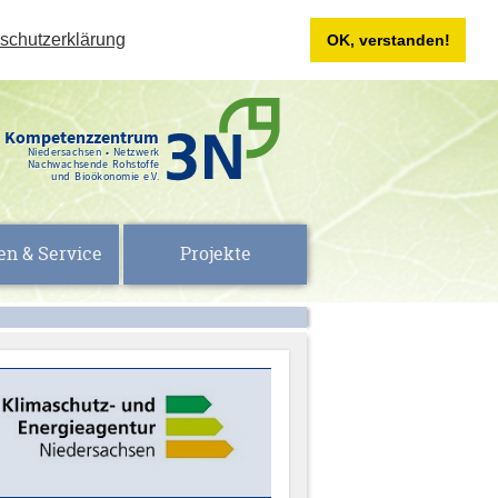
schutzerklärung
OK, verstanden!
Kompetenzzentrum
Niedersachsen • Netzwerk
Nachwachsende Rohstoffe
und Bioökonomie e.V.
en & Service
Projekte