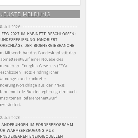
NEUSTE MELDUNG
0. Juli 2026
EEG 2027 IM KABINETT BESCHLOSSEN:
BUNDESREGIERUNG IGNORIERT
VORSCHLÄGE DER BIOENERGIEBRANCHE
m Mittwoch hat das Bundeskabinett den
abinettsentwurf einer Novelle des
rneuerbare-Energien-Gesetzes (EEG)
eschlossen. Trotz eindringlicher
arnungen und konkreter
nderungsvorschläge aus der Praxis
bernimmt die Bundesregierung den hoch
mstrittenen Referentenentwurf
nverändert.
2. Juli 2026
ÄNDERUNGEN IM FÖRDERPROGRAMM
FÜR WÄRMEERZEUGUNG AUS
ERNEUERBAREN ENERGIEQUELLEN