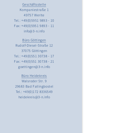
Geschäftsstelle
Kompaniestraße 1
49757 Werlte
Tel.: +49(0)5951 9893 - 10
Fax: +49(0)5951 9893 - 11
info@3-n.info
Büro Göttingen
Rudolf-Diesel-Straße 12
37075 Göttingen
Tel.: +49(0)551 30738 - 17
Fax: +49(0)551 30738 - 21
goettingen@3-n.info
Büro Heidekreis
Walsroder Str. 9
29683 Bad Fallingbostel
Tel.: +49(0)172 8336549
heidekreis@3-n.info