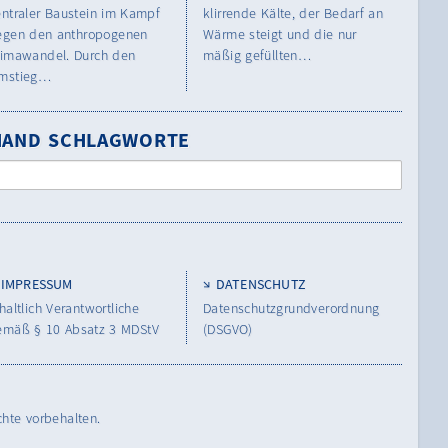
entraler Baustein im Kampf
klirrende Kälte, der Bedarf an
egen den anthropogenen
Wärme steigt und die nur
limawandel. Durch den
mäßig gefüllten…
mstieg…
NHAND SCHLAGWORTE
IMPRESSUM
DATENSCHUTZ
haltlich Verantwortliche
Datenschutzgrundverordnung
emäß § 10 Absatz 3 MDStV
(DSGVO)
chte vorbehalten.