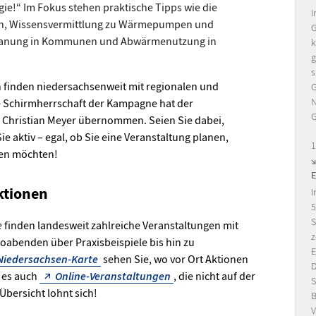
ie!“ Im Fokus stehen praktische Tipps wie die
I
n, Wissensvermittlung zu Wärmepumpen und
G
lanung in Kommunen und Abwärmenutzung in
k
g
s
 finden niedersachsenweit mit regionalen und
G
N
ie Schirmherrschaft der Kampagne hat der
G
 Christian Meyer übernommen. Seien Sie dabei,
e aktiv – egal, ob Sie eine Veranstaltung planen,
1
men möchten!
ktionen
I
5
S
e
finden landesweit zahlreiche Veranstaltungen mit
z
nfoabenden über Praxisbeispiele bis hin zu
E
Niedersachsen-Karte
sehen Sie, wo vor Ort Aktionen
D
t es auch
Online-Veranstaltungen
, die nicht auf der
S
 Übersicht lohnt sich!
B
V