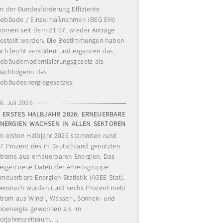
m der Bundesförderung Effiziente
ebäude / Einzelmaßnahmen (BEG EM)
önnen seit dem 21.07. wieder Anträge
estellt werden. Die Bestimmungen haben
ich leicht verändert und ergänzen das
ebäudemodernisierungsgesetz als
achfolgerin des
ebäudeenergiegesetzes.
6. Juli 2026
ERSTES HALBJAHR 2026: ERNEUERBARE
ENERGIEN WACHSEN IN ALLEN SEKTOREN
m ersten Halbjahr 2026 stammten rund
7 Prozent des in Deutschland genutzten
troms aus erneuerbaren Energien. Das
eigen neue Daten der Arbeitsgruppe
rneuerbare Energien-Statistik (AGEE-Stat).
emnach wurden rund sechs Prozent mehr
trom aus Wind-, Wasser-, Sonnen- und
ioenergie gewonnen als im
orjahreszeitraum.…