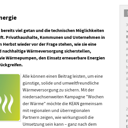
nergie
3
bereits viel getan und die technischen Möglichkeiten
reift. Privathaushalte, Kommunen und Unternehmen in
 Herbst wieder vor der Frage stehen, wie sie eine
A
d nachhaltige Wärmeversorgung sicherstellen,
K
wie Wärmepumpen, den Einsatz erneuerbare Energien
E
ückgreifen.
b
W
Alle können einen Beitrag leisten, um eine
Ä
günstige, solide und umweltfreundliche
ü
Wärmeversorgung zu sichern. Mit der
u
niedersachsenweiten Kampagne "Wochen
u
der Wärme" möchte die KEAN gemeinsam
2
mit regionalen und überregionalen
Partnern zeigen, wie wirkungsvoll die
Umsetzung sein kann – ganz nach dem