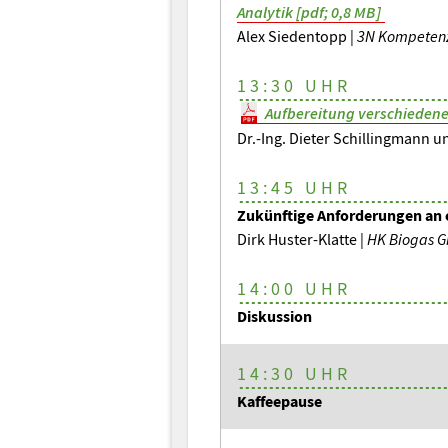
Analytik [pdf; 0,8 MB]
Alex Siedentopp |
3N Kompetenz
13:30 UHR
Aufbereitung verschiedene
Dr.-Ing. Dieter Schillingmann 
13:45 UHR
Zukünftige Anforderungen an 
Dirk Huster-Klatte |
HK Biogas 
14:00 UHR
Diskussion
14:30 UHR
Kaffeepause