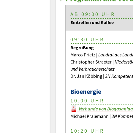
AB 09:00 UHR
Eintreffen und Kaffee
09:30 UHR
Begrüßung
Marco Prietz |
Landrat des Land
Christopher Straeter |
Niedersäc
und Verbraucherschutz
Dr. Jan Köbbing |
3N Kompetenz
Bioenergie
10:00 UHR
Verbunde von Biogasanlage
Michael Kralemann |
3N Kompet
10:20 UHR