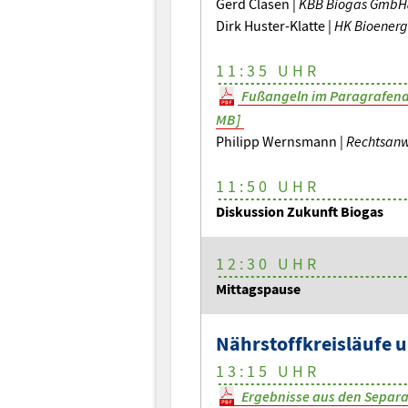
Gerd Clasen |
KBB Biogas GmbH
Dirk Huster-Klatte |
HK Bioener
11:35 UHR
Fußangeln im Paragrafends
MB]
Philipp Wernsmann |
Rechtsanw
11:50 UHR
Diskussion Zukunft Biogas
12:30 UHR
Mittagspause
Nährstoffkreisläufe 
13:15 UHR
Ergebnisse aus den Separa