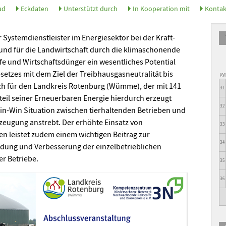
ad
Eckdaten
Unterstützt durch
In Kooperation mit
Kontak
r Systemdienstleister im Energiesektor bei der Kraft-
und für die Landwirtschaft durch die klimaschonende
e und Wirtschaftsdünger ein wesentliches Potential
etzes mit dem Ziel der Treibhausgasneutralität bis
K
uch für den Landkreis Rotenburg (Wümme), der mit 141
31
teil seiner Erneuerbaren Energie hierdurch erzeugt
32
in-Win Situation zwischen tierhaltenden Betrieben und
zeugung anstrebt. Der erhöhte Einsatz von
33
n leistet zudem einem wichtigen Beitrag zur
34
dung und Verbesserung der einzelbetrieblichen
er Betriebe.
35
36