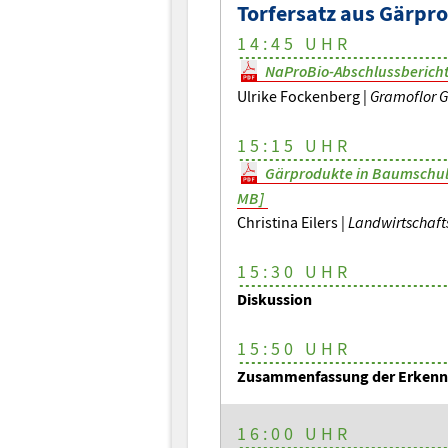
Torfersatz aus Gärpr
14:45 UHR
NaProBio-Abschlussbericht
Ulrike Fockenberg |
Gramoflor 
15:15 UHR
Gärprodukte in Baumschulk
MB]
Christina Eilers |
Landwirtschaf
15:30 UHR
Diskussion
15:50 UHR
Zusammenfassung der Erkennt
16:00 UHR