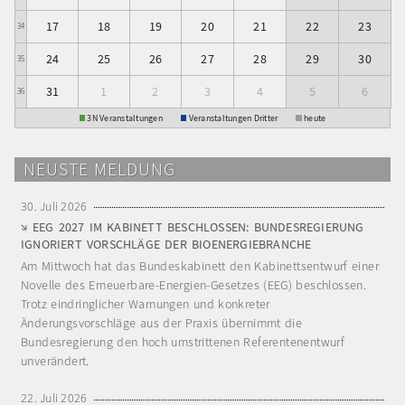
17
18
19
20
21
22
23
34
24
25
26
27
28
29
30
35
31
1
2
3
4
5
6
36
3N Veranstaltungen
Veranstaltungen Dritter
heute
NEUSTE MELDUNG
30. Juli 2026
EEG 2027 IM KABINETT BESCHLOSSEN: BUNDESREGIERUNG
IGNORIERT VORSCHLÄGE DER BIOENERGIEBRANCHE
Am Mittwoch hat das Bundeskabinett den Kabinettsentwurf einer
Novelle des Erneuerbare-Energien-Gesetzes (EEG) beschlossen.
Trotz eindringlicher Warnungen und konkreter
Änderungsvorschläge aus der Praxis übernimmt die
Bundesregierung den hoch umstrittenen Referentenentwurf
unverändert.
22. Juli 2026