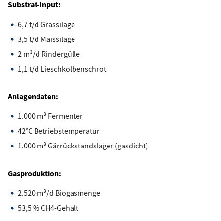
Substrat-Input:
6,7 t/d Grassilage
3,5 t/d Maissilage
2 m³/d Rindergülle
1,1 t/d Lieschkolbenschrot
Anlagendaten:
1.000 m³ Fermenter
42°C Betriebstemperatur
1.000 m³ Gärrückstandslager (gasdicht)
Gasproduktion:
2.520 m³/d Biogasmenge
53,5 % CH4-Gehalt