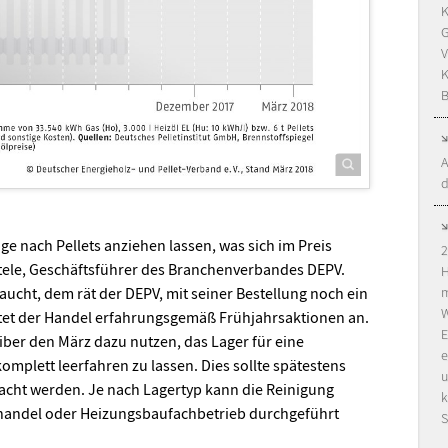
K
G
V
K
B
A
d
ge nach Pellets anziehen lassen, was sich im Preis
2
ntele, Geschäftsführer des Branchenverbandes DEPV.
H
m
raucht, dem rät der DEPV, mit seiner Bestellung noch ein
W
tet der Handel erfahrungsgemäß Frühjahrsaktionen an.
E
er den März dazu nutzen, das Lager für eine
e
mplett leerfahren zu lassen. Dies sollte spätestens
u
acht werden. Je nach Lagertyp kann die Reinigung
k
iehandel oder Heizungsbaufachbetrieb durchgeführt
S