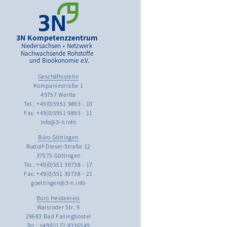
3N Kompetenzzentrum
Niedersachsen • Netzwerk
Nachwachsende Rohstoffe
und Bioökonomie e.V.
Geschäftsstelle
Kompaniestraße 1
49757 Werlte
Tel.: +49(0)5951 9893 - 10
Fax: +49(0)5951 9893 - 11
info@3-n.info
Büro Göttingen
Rudolf-Diesel-Straße 12
37075 Göttingen
Tel.: +49(0)551 30738 - 17
Fax: +49(0)551 30738 - 21
goettingen@3-n.info
Büro Heidekreis
Walsroder Str. 9
29683 Bad Fallingbostel
Tel.: +49(0)172 8336549