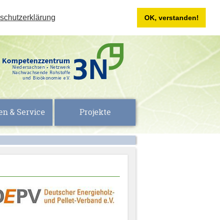
schutzerklärung
OK, verstanden!
Kompetenzzentrum
Niedersachsen • Netzwerk
Nachwachsende Rohstoffe
und Bioökonomie e.V.
en & Service
Projekte