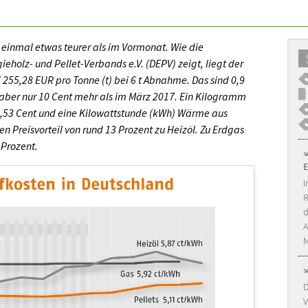
 einmal etwas teurer als im Vormonat. Wie die
eholz- und Pellet-Verbands e.V. (DEPV) zeigt, liegt der
 255,28 EUR pro Tonne (t) bei 6 t Abnahme. Das sind 0,9
 aber nur 10 Cent mehr als im März 2017. Ein Kilogramm
,53 Cent und eine Kilowattstunde (kWh) Wärme aus
nen Preisvorteil von rund 13 Prozent zu Heizöl. Zu Erdgas
 Prozent.
I
R
d
A
M
D
V