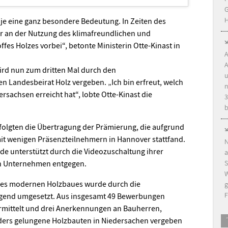
G
H
je eine ganz besondere Bedeutung. In Zeiten des
r an der Nutzung des klimafreundlichen und
ffes Holzes vorbei“, betonte Ministerin Otte-Kinast in
A
A
rd nun zum dritten Mal durch den
u
 Landesbeirat Holz vergeben. „Ich bin erfreut, welch
n
rsachsen erreicht hat“, lobte Otte-Kinast die
3
b
folgten die Übertragung der Prämierung, die aufgrund
it wenigen Präsenzteilnehmern in Hannover stattfand.
N
de unterstützt durch die Videozuschaltung ihrer
a
S
en Unternehmen entgegen.
W
des modernen Holzbaues wurde durch die
g
F
gend umgesetzt. Aus insgesamt 49 Bewerbungen
 ermittelt und drei Anerkennungen an Bauherren,
nders gelungene Holzbauten in Niedersachen vergeben