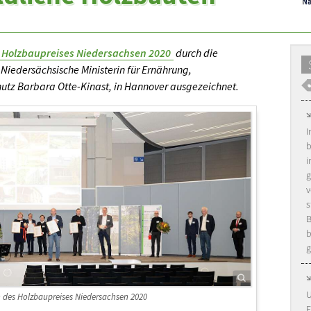
Holzbaupreises Niedersachsen 2020
durch die
Niedersächsische Ministerin für Ernährung,
utz Barbara Otte-Kinast, in Hannover ausgezeichnet.
I
b
i
g
v
s
B
b
g
U
en des Holzbaupreises Niedersachsen 2020
F