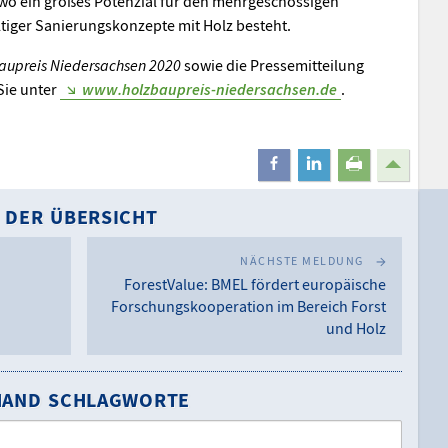
o ein großes Potenzial für den mehrgeschossigen
iger Sanierungskonzepte mit Holz besteht.
aupreis Niedersachsen 2020
sowie die Pressemitteilung
Sie unter
www.holzbaupreis-niedersachsen.de
.
teilen
mitteilen
drucken
 DER ÜBERSICHT
NÄCHSTE MELDUNG
ForestValue: BMEL fördert europäische
Forschungskooperation im Bereich Forst
und Holz
NHAND SCHLAGWORTE