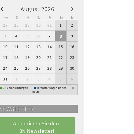
August 2026
W
Mo
Di
Mi
Do
Fr
Sa
So
27
28
29
30
31
1
2
8
3
4
5
6
7
9
10
11
12
13
14
15
16
17
18
19
20
21
22
23
24
25
26
27
28
29
30
31
1
2
3
4
5
6
3N Veranstaltungen
Veranstaltungen Dritter
heute
NEWSLETTER
Abonnieren Sie den 
3N Newsletter!