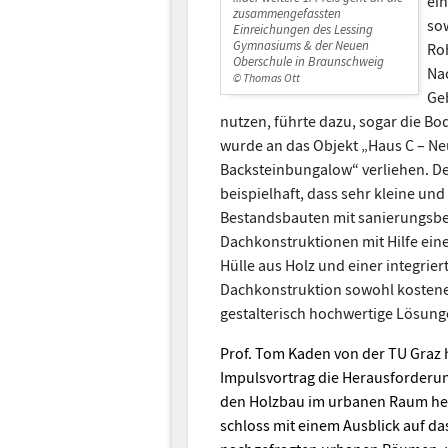
ei
zusammengefassten
so
Einreichungen des Lessing
Gymnasiums & der Neuen
Ro
Oberschule in Braunschweig
Nac
© Thomas Ott
Ge
nutzen, führte dazu, sogar die B
wurde an das Objekt „Haus C – N
Backsteinbungalow“ verliehen. De
beispielhaft, dass sehr kleine und
Bestandsbauten mit sanierungsbe
Dachkonstruktionen mit Hilfe eine
Hülle aus Holz und einer integrie
Dachkonstruktion sowohl kostenef
gestalterisch hochwertige Lösung
Prof. Tom Kaden von der TU Graz 
Impulsvortrag die Herausforderun
den Holzbau im urbanen Raum her
schloss mit einem Ausblick auf 