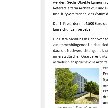
werden. Sechs Objekte kamen in d
Referatsleiterin Architektur und
und Juryvorsitzende, das Votum d
Der 1. Preis, der mit 4.500 Euro do
Einreichungen vergeben:
Die Üstra-Siedlung in Hannover ze
zusammenhängende Holzbausiedl
dass die Nachverdichtungsmaßna
innerstädtischen Quartieres trotz
ästhetisch anspruchsvolle Archit
er
Er
Gy
un
Br
dr
un
...der weitere 1. Preis geht an die