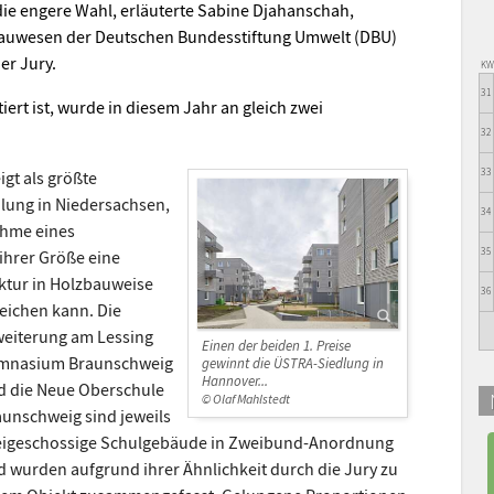
ie engere Wahl, erläuterte Sabine Djahanschah,
 Bauwesen der Deutschen Bundesstiftung Umwelt (DBU)
er Jury.
K
31
tiert ist, wurde in diesem Jahr an gleich zwei
32
33
igt als größte
ung in Niedersachsen,
34
hme eines
35
 ihrer Größe eine
ektur in Holzbauweise
36
reichen kann.
Die
weiterung am Lessing
Einen der beiden 1. Preise
mnasium Braunschweig
gewinnt die ÜSTRA-Siedlung in
Hannover...
d die Neue Oberschule
© Olaf Mahlstedt
aunschweig sind jeweils
eigeschossige Schulgebäude in Zweibund-Anordnung
d wurden aufgrund ihrer Ähnlichkeit durch die Jury zu