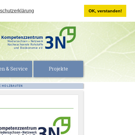
schutzerklärung
OK, verstanden!
Kompetenzzentrum
Niedersachsen • Netzwerk
Nachwachsende Rohstoffe
und Bioökonomie e.V.
en & Service
Projekte
E HOLZBAUTEN