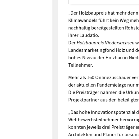
„Der Holzbaupreis hat mehr denn 
Klimawandels führt kein Weg meh
nachhaltig bereitgestellten Rohsto
ihrer Laudatio.
Der
Holzbaupreis Niedersachsen
wi
Landesmarketingfond Holz und den
hohes Niveau der Holzbau in Niede
Teilnehmer.
Mehr als 160 Onlinezuschauer ver
der aktuellen Pandemielage nur m
Die Preisträger nahmen die Urkun
Projektpartner aus den beteiligt
„Das hohe Innovationspotenzial 
Wettbewerbsteilnehmer hervorra
konnten jeweils drei Preisträger
Architekten und Planer für beso