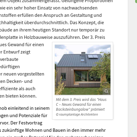
nem Objekt zusammengefasst. Gelungene Proportionen
wie ein sehr hoher Einsatz von nachwachsenden
hstoffen erfüllen den Anspruch an Gestaltung und
hhaltigkeit überdurchschnittlich. Das Konzept, die
bäude an ihrem heutigen Standort nur temporär zu
odenplatte in Holzbauweise auszuführen.
Der 3. Preis
eues Gewand für einen
r Entwurf zeigt
 verbaute
dürftigen
r neuen vorgestellten
rten Decken- und
fiziente als auch
en bieten können.
Mit dem 3. Preis wird das "Haus
C – Neues Gewand für einen
hob einleitend in seinem
Backsteinbungalow" prämiert
© raumplantage Architekten
gen und Potenziale für
vor. Der Festvortrag
das zukünftige Wohnen und Bauen in den immer mehr