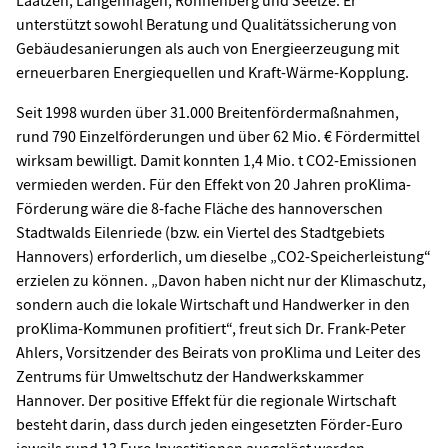
unterstützt sowohl Beratung und Qualitätssicherung von
Gebäudesanierungen als auch von Energieerzeugung mit
erneuerbaren Energiequellen und Kraft-Wärme-Kopplung.
Seit 1998 wurden über 31.000 Breitenfördermaßnahmen,
rund 790 Einzelförderungen und über 62 Mio. € Fördermittel
wirksam bewilligt. Damit konnten 1,4 Mio. t CO2-Emissionen
vermieden werden. Für den Effekt von 20 Jahren proKlima-
Förderung wäre die 8-fache Fläche des hannoverschen
Stadtwalds Eilenriede (bzw. ein Viertel des Stadtgebiets
Hannovers) erforderlich, um dieselbe „CO2-Speicherleistung“
erzielen zu können. „Davon haben nicht nur der Klimaschutz,
sondern auch die lokale Wirtschaft und Handwerker in den
proKlima-Kommunen profitiert“, freut sich Dr. Frank-Peter
Ahlers, Vorsitzender des Beirats von proKlima und Leiter des
Zentrums für Umweltschutz der Handwerkskammer
Hannover. Der positive Effekt für die regionale Wirtschaft
besteht darin, dass durch jeden eingesetzten Förder-Euro
jeweils rund 13 Euro Investitionen ausgelöst werden.