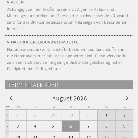
ALGEN
Abhängig von ihrer Größe lassen sich Algen in Makro- und
Mikroalgen unterteilen. Im Bereich der nachwachsenden Rohstoffe
sind für das 3N Kompetenzzentrum Mikroalgen von besonderem
Interesse.
NATURFASERVERBUNDWERKSTOFFE
Naturfaserverstärkte Kunststoffe bestehen aus Kunststoffen, in
die Naturfasern zur Stabilität eingebettet sind. Diese Werkstoffe
zeichnen sich durch eine geringe Dichte bei gleichzeitig hoher
Festigkeit und Steifigkeit aus.
TERMINKALENDER
August 2026
KW
Mo
Di
Mi
Do
Fr
Sa
So
27
28
29
30
31
1
2
31
6
3
4
5
7
8
9
32
10
11
12
13
14
15
16
33