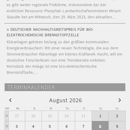
es gibt weiter regionale Probleme, insbesondere bei der
endlichen Ressource Phosphat: Landwirtschaftsministerin Miriam
Staudte hat am Mittwoch, den 29. März 2023, den aktuellen…
DEUTSCHER NACHHALTIGKEITSPREIS FÜR BIO-
ELEKTROCHEMISCHE BRENNSTOFFZELLE
Kläranlagen gehören bislang zu den größten kommunalen
Energieverbrauchern. Mit einer neuen Technologie, die aus dem
Stromverbraucher Kläranlage ein kleines Kraftwerk macht, will ein
deutsches Forscherteam nun eine Trendwende einleiten.
Kernstück der Anlage ist eine bio-elektrochemische
Brennstoffzelle,…
TERMINKALENDER
August 2026
KW
Mo
Di
Mi
Do
Fr
Sa
So
27
28
29
30
31
1
2
31
8
3
4
5
6
7
9
32