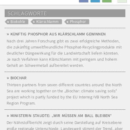
teilen
mitteilen
drucken
SCHLAGWORTE
Biokohle
Klärschlamm
Phosphor
KÜNFTIG PHOSPHOR AUS KLÄRSCHLAMM GEWINNEN
Nach drei Jahren Forschung gibt es zwei erfolgreiche Methoden,
die zukünftig umweltfreundliche Phosphat-Recyclingprodukte mit
deutlicher Düngewirkung für die Landwirtschaft liefern könnten.
Je nach Verfahren kann Klärschlamm mit geringem und hohem
Gehalt an Schwermetall aufbereitet werden.
BIOCHAR
Thirteen partners from seven different countries around the North
Sea are working together on the „Biochar: climate saving soils“
project which is partly funded by the EU Interreg IVB North Sea
Region Program.
MINISTERIN STAUDTE: „WIR MÜSSEN AM BALL BLEIBEN“
Der Nährstoffbericht zeigt durch seine Darstellung auf Kreisebene
große regionale Unterschiede. Landesweit stimmt der Trend, aber