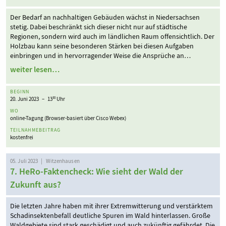
Der Bedarf an nachhaltigen Gebäuden wächst in Niedersachsen
stetig. Dabei beschränkt sich dieser nicht nur auf städtische
Regionen, sondern wird auch im ländlichen Raum offensichtlich. Der
Holzbau kann seine besonderen Stärken bei diesen Aufgaben
einbringen und in hervorragender Weise die Ansprüche an…
weiter lesen…
BEGINN
20. Juni 2023 – 13
Uhr
30
WO
online-Tagung (Browser-basiert über Cisco Webex)
TEILNAHMEBEITRAG
kostenfrei
05. Juli 2023 | Witzenhausen
7. HeRo-Faktencheck: Wie sieht der Wald der
Zukunft aus?
Die letzten Jahre haben mit ihrer Extremwitterung und verstärktem
Schadinsektenbefall deutliche Spuren im Wald hinter­lassen. Große
Waldgebiete sind stark geschädigt und auch zukünftig gefährdet. Die