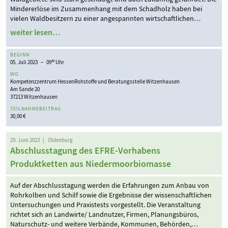
Mindererlöse im Zusammenhang mit dem Schadholz haben bei
vielen Waldbesitzern zu einer angespannten wirtschaftlichen…
weiter lesen…
BEGINN
05. Juli 2023 – 09
Uhr
40
WO
Kompetenzzentrum HessenRohstoffe und Beratungsstelle Witzenhausen
Am Sande 20
37213 Witzenhausen
TEILNAHMEBEITRAG
30,00 €
29. Juni 2023 | Oldenburg
Abschlusstagung des EFRE-Vorhabens
Produktketten aus Niedermoorbiomasse
Auf der Abschlusstagung werden die Erfahrungen zum Anbau von
Rohrkolben und Schilf sowie die Ergebnisse der wissenschaftlichen
Untersuchungen und Praxistests vorgestellt. Die Veranstaltung
richtet sich an Landwirte/ Landnutzer, Firmen, Planungsbüros,
Naturschutz- und weitere Verbände, Kommunen, Behörden,…