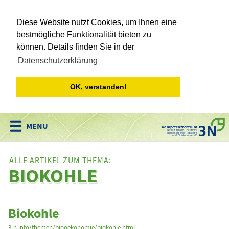
Diese Website nutzt Cookies, um Ihnen eine
bestmögliche Funktionalität bieten zu
können. Details finden Sie in der
Datenschutzerklärung
OK, verstanden!
Kompetenzzentrum
Niedersachsen • Netzwerk
Nachwachsende Rohstoffe
und Bioökonomie e.V.
ALLE ARTIKEL ZUM THEMA:
BIOKOHLE
Biokohle
3-n.info/themen/biooekonomie/biokohle.html