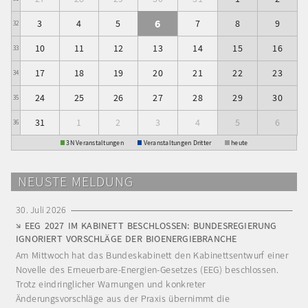
6
3
4
5
7
8
9
32
10
11
12
13
14
15
16
33
17
18
19
20
21
22
23
34
24
25
26
27
28
29
30
35
31
1
2
3
4
5
6
36
3N Veranstaltungen
Veranstaltungen Dritter
heute
NEUSTE MELDUNG
30. Juli 2026
EEG 2027 IM KABINETT BESCHLOSSEN: BUNDESREGIERUNG
IGNORIERT VORSCHLÄGE DER BIOENERGIEBRANCHE
Am Mittwoch hat das Bundeskabinett den Kabinettsentwurf einer
Novelle des Erneuerbare-Energien-Gesetzes (EEG) beschlossen.
Trotz eindringlicher Warnungen und konkreter
Änderungsvorschläge aus der Praxis übernimmt die