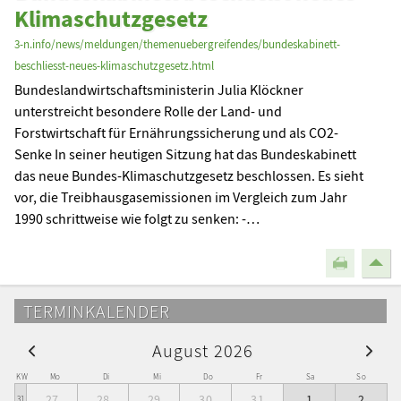
Klimaschutzgesetz
3-n.info/news/meldungen/themenuebergreifendes/bundeskabinett-
beschliesst-neues-klimaschutzgesetz.html
Bundeslandwirtschaftsministerin Julia Klöckner
unterstreicht besondere Rolle der Land- und
Forstwirtschaft für Ernährungssicherung und als CO2-
Senke In seiner heutigen Sitzung hat das Bundeskabinett
das neue Bundes-Klimaschutzgesetz beschlossen. Es sieht
vor, die Treibhausgasemissionen im Vergleich zum Jahr
1990 schrittweise wie folgt zu senken: -…
TERMINKALENDER
August 2026
KW
Mo
Di
Mi
Do
Fr
Sa
So
27
28
29
30
31
1
2
31