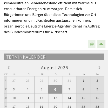
klimaneutralen Gebäudebestand effizient mit Wärme aus
erneuerbaren Energien zu versorgen. Damit sich
Bürgerinnen und Bürger über diese Technologien vor Ort
informieren und mit Fachleuten austauschen können,
organisiert die Deutsche Energie-Agentur (dena) im Auftrag
des Bundesministeriums für Wirtschaft…
TERMINKALENDER
August 2026
KW
Mo
Di
Mi
Do
Fr
Sa
So
27
28
29
30
31
1
2
31
6
3
4
5
7
8
9
32
10
11
12
13
14
15
16
33
17
18
19
20
21
22
23
34