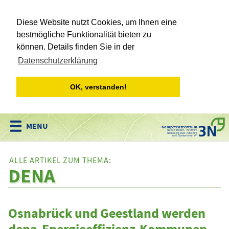
Diese Website nutzt Cookies, um Ihnen eine
bestmögliche Funktionalität bieten zu
können. Details finden Sie in der
Datenschutzerklärung
OK, verstanden!
Kompetenzzentrum
Niedersachsen • Netzwerk
Nachwachsende Rohstoffe
und Bioökonomie e.V.
ALLE ARTIKEL ZUM THEMA:
DENA
Osnabrück und Geestland werden
dena-Energieeffizienz-Kommunen