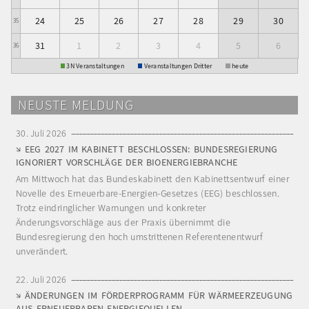
24
25
26
27
28
29
30
35
31
1
2
3
4
5
6
36
3N Veranstaltungen
Veranstaltungen Dritter
heute
NEUSTE MELDUNG
30. Juli 2026
EEG 2027 IM KABINETT BESCHLOSSEN: BUNDESREGIERUNG
IGNORIERT VORSCHLÄGE DER BIOENERGIEBRANCHE
Am Mittwoch hat das Bundeskabinett den Kabinettsentwurf einer
Novelle des Erneuerbare-Energien-Gesetzes (EEG) beschlossen.
Trotz eindringlicher Warnungen und konkreter
Änderungsvorschläge aus der Praxis übernimmt die
Bundesregierung den hoch umstrittenen Referentenentwurf
unverändert.
22. Juli 2026
ÄNDERUNGEN IM FÖRDERPROGRAMM FÜR WÄRMEERZEUGUNG
AUS ERNEUERBAREN ENERGIEQUELLEN