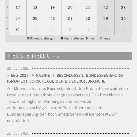
17
18
19
20
21
22
23
34
24
25
26
27
28
29
30
35
31
1
2
3
4
5
6
36
3N Veranstaltungen
Veranstaltungen Dritter
heute
NEUSTE MELDUNG
30. Juli 2026
EEG 2027 IM KABINETT BESCHLOSSEN: BUNDESREGIERUNG
IGNORIERT VORSCHLÄGE DER BIOENERGIEBRANCHE
Am Mittwoch hat das Bundeskabinett den Kabinettsentwurf einer
Novelle des Erneuerbare-Energien-Gesetzes (EEG) beschlossen.
Trotz eindringlicher Warnungen und konkreter
Änderungsvorschläge aus der Praxis übernimmt die
Bundesregierung den hoch umstrittenen Referentenentwurf
unverändert.
22. Juli 2026