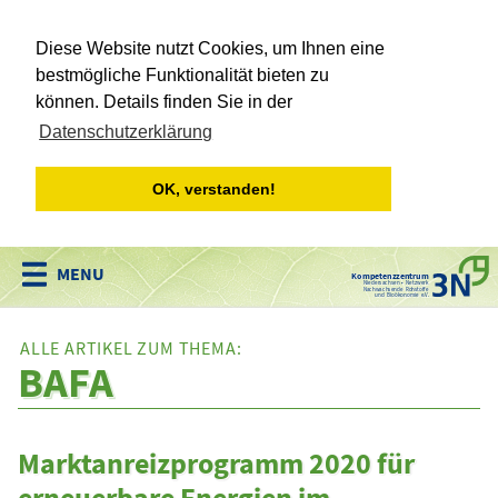
Diese Website nutzt Cookies, um Ihnen eine
bestmögliche Funktionalität bieten zu
können. Details finden Sie in der
Datenschutzerklärung
OK, verstanden!
Kompetenzzentrum
Niedersachsen • Netzwerk
Nachwachsende Rohstoffe
und Bioökonomie e.V.
ALLE ARTIKEL ZUM THEMA:
BAFA
Marktanreizprogramm 2020 für
erneuerbare Energien im