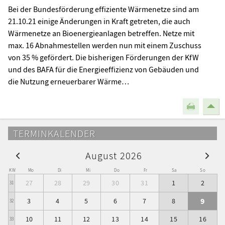
Bei der Bundesförderung effiziente Wärmenetze sind am
21.10.21 einige Änderungen in Kraft getreten, die auch
Wärmenetze an Bioenergieanlagen betreffen. Netze mit
max. 16 Abnahmestellen werden nun mit einem Zuschuss
von 35 % gefördert. Die bisherigen Förderungen der KfW
und des BAFA für die Energieeffizienz von Gebäuden und
die Nutzung erneuerbarer Wärme…
TERMINKALENDER
August 2026
KW
Mo
Di
Mi
Do
Fr
Sa
So
27
28
29
30
31
1
2
31
9
3
4
5
6
7
8
32
10
11
12
13
14
15
16
33