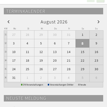
TERMINKALENDER
August 2026
KW
Mo
Di
Mi
Do
Fr
Sa
So
27
28
29
30
31
1
2
31
8
3
4
5
6
7
9
32
10
11
12
13
14
15
16
33
17
18
19
20
21
22
23
34
24
25
26
27
28
29
30
35
31
1
2
3
4
5
6
36
3N Veranstaltungen
Veranstaltungen Dritter
heute
NEUSTE MELDUNG