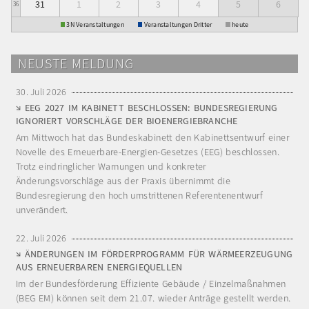
31
1
2
3
4
5
6
36
3N Veranstaltungen
Veranstaltungen Dritter
heute
NEUSTE MELDUNG
30. Juli 2026
EEG 2027 IM KABINETT BESCHLOSSEN: BUNDESREGIERUNG
IGNORIERT VORSCHLÄGE DER BIOENERGIEBRANCHE
Am Mittwoch hat das Bundeskabinett den Kabinettsentwurf einer
Novelle des Erneuerbare-Energien-Gesetzes (EEG) beschlossen.
Trotz eindringlicher Warnungen und konkreter
Änderungsvorschläge aus der Praxis übernimmt die
Bundesregierung den hoch umstrittenen Referentenentwurf
unverändert.
22. Juli 2026
ÄNDERUNGEN IM FÖRDERPROGRAMM FÜR WÄRMEERZEUGUNG
AUS ERNEUERBAREN ENERGIEQUELLEN
Im der Bundesförderung Effiziente Gebäude / Einzelmaßnahmen
(BEG EM) können seit dem 21.07. wieder Anträge gestellt werden.