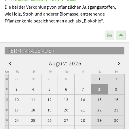
Die bei der Verkohlung von pflanzlichen Ausgangsstoffen,
wie Holz, Stroh und anderer Biomasse, entstehende
Pflanzenkohle bezeichnet man auch als „Biokohle“.
TERMINKALENDER
August 2026
KW
Mo
Di
Mi
Do
Fr
Sa
So
27
28
29
30
31
1
2
31
8
3
4
5
6
7
9
32
10
11
12
13
14
15
16
33
17
18
19
20
21
22
23
34
24
25
26
27
28
29
30
35