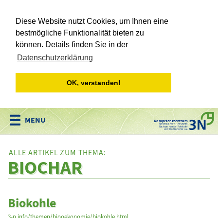
Diese Website nutzt Cookies, um Ihnen eine
bestmögliche Funktionalität bieten zu
können. Details finden Sie in der
Datenschutzerklärung
OK, verstanden!
Kompetenzzentrum
Niedersachsen • Netzwerk
Nachwachsende Rohstoffe
und Bioökonomie e.V.
ALLE ARTIKEL ZUM THEMA:
BIOCHAR
Biokohle
3-n.info/themen/biooekonomie/biokohle.html