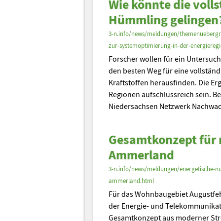
Wie könnte die voll
Hümmling gelingen
3-n.info/news/meldungen/themenuebergre
zur-systemoptimierung-in-der-energiereg
Forscher wollen für ein Untersuc
den besten Weg für eine vollstä
Kraftstoffen herausfinden. Die Er
Regionen aufschlussreich sein. B
Niedersachsen Netzwerk Nachwa
Gesamtkonzept für 
Ammerland
3-n.info/news/meldungen/energetische-n
ammerland.html
Für das Wohnbaugebiet Augustfe
der Energie- und Telekommunikati
Gesamtkonzept aus moderner St