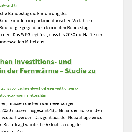
entwurf.html
sche Bundestag die Einführung des
abei konnten im parlamentarischen Verfahren
e Bioenergie gegenüber dem in den Bundestag
den. Das WPG legt fest, dass bis 2030 die Hälfte der
ndesweiten Mittel aus…
öhen Investitions- und
in der Fernwärme – Studie zu
zung/politische-ziele-erhoehen-investitions-und-
-studie-zu-waermenetzen.html
ichen, müssen die Fernwärmeversorger
 2030 müssen insgesamt 43,5 Milliarden Euro in den
estiert werden. Das geht aus der Neuauflage eines
. Beauftragt wurde die Aktualisierung des
rnwärme – Aus-…