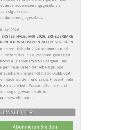
ebäudemodernisierungsgesetz als
achfolgerin des
ebäudeenergiegesetzes.
6. Juli 2026
ERSTES HALBJAHR 2026: ERNEUERBARE
ENERGIEN WACHSEN IN ALLEN SEKTOREN
m ersten Halbjahr 2026 stammten rund
7 Prozent des in Deutschland genutzten
troms aus erneuerbaren Energien. Das
eigen neue Daten der Arbeitsgruppe
rneuerbare Energien-Statistik (AGEE-Stat).
emnach wurden rund sechs Prozent mehr
trom aus Wind-, Wasser-, Sonnen- und
ioenergie gewonnen als im
orjahreszeitraum.…
NEWSLETTER
Abonnieren Sie den 