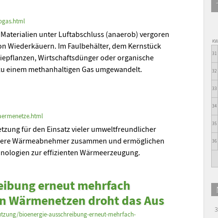
ogas.html
 Materialien unter Luftabschluss (anaerob) vergoren
K
on Wiederkäuern. Im Faulbehälter, dem Kernstück
31
iepflanzen, Wirtschaftsdünger oder organische
zu einem methanhaltigen Gas umgewandelt.
32
33
34
aermenetze.html
35
zung für den Einsatz vieler umweltfreundlicher
leinere Wärmeabnehmer zusammen und ermöglichen
36
chnologien zur effizienten Wärmeerzeugung.
eibung erneut mehrfach
len Wärmenetzen droht das Aus
3
utzung/bioenergie-ausschreibung-erneut-mehrfach-