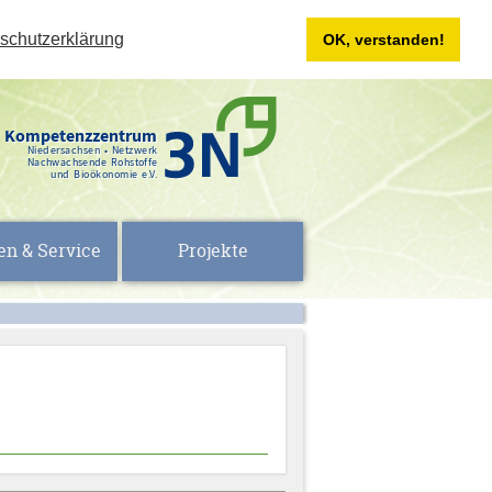
schutzerklärung
OK, verstanden!
Kompetenzzentrum
Niedersachsen • Netzwerk
Nachwachsende Rohstoffe
und Bioökonomie e.V.
en & Service
Projekte