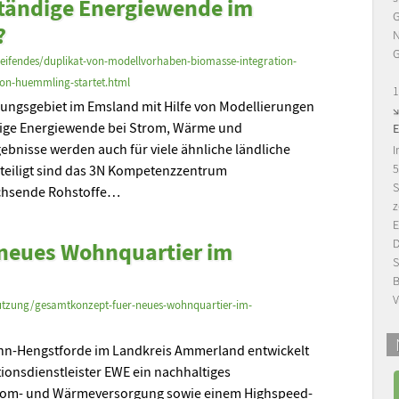
ständige Energiewende im
G
?
N
G
ifendes/duplikat-von-modellvorhaben-biomasse-integration-
ion-huemmling-startet.html
1
hungsgebiet im Emsland mit Hilfe von Modellierungen
ndige Energiewende bei Strom, Wärme und
gebnisse werden auch für viele ähnliche ländliche
I
5
eteiligt sind das 3N Kompetenzzentrum
S
chsende Rohstoffe…
z
E
D
neues Wohnquartier im
S
B
V
utzung/gesamtkonzept-fuer-neues-wohnquartier-im-
hn-Hengstforde im Landkreis Ammerland entwickelt
onsdienstleister EWE ein nachhaltiges
rom- und Wärmeversorgung sowie einem Highspeed-