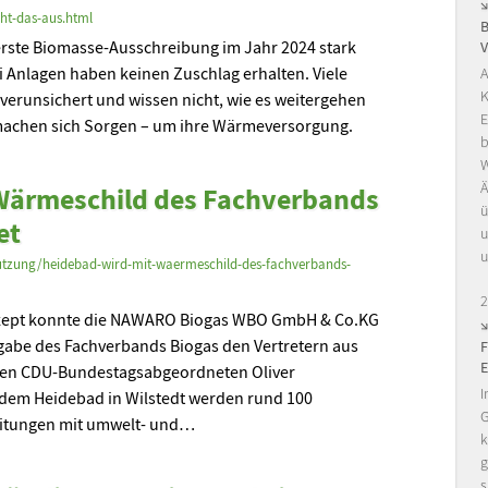
ht-das-aus.html
 erste Biomasse-Ausschreibung im Jahr 2024 stark
i Anlagen haben keinen Zuschlag erhalten. Viele
A
K
verunsichert und wissen nicht, wie es weitergehen
E
machen sich Sorgen – um ihre Wärmeversorgung.
b
W
Ä
Wärmeschild des Fachverbands
ü
et
u
u
utzung/heidebad-wird-mit-waermeschild-des-fachverbands-
2
zept konnte die NAWARO Biogas WBO GmbH & Co.KG
gabe des Fachverbands Biogas den Vertretern aus
ichen CDU-Bundestagsabgeordneten Oliver
I
dem Heidebad in Wilstedt werden rund 100
G
tungen mit umwelt- und…
k
g
s