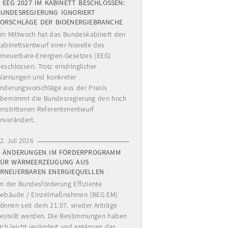
EEG 2027 IM KABINETT BESCHLOSSEN:
BUNDESREGIERUNG IGNORIERT
VORSCHLÄGE DER BIOENERGIEBRANCHE
m Mittwoch hat das Bundeskabinett den
abinettsentwurf einer Novelle des
rneuerbare-Energien-Gesetzes (EEG)
eschlossen. Trotz eindringlicher
arnungen und konkreter
nderungsvorschläge aus der Praxis
bernimmt die Bundesregierung den hoch
mstrittenen Referentenentwurf
nverändert.
2. Juli 2026
ÄNDERUNGEN IM FÖRDERPROGRAMM
FÜR WÄRMEERZEUGUNG AUS
ERNEUERBAREN ENERGIEQUELLEN
m der Bundesförderung Effiziente
ebäude / Einzelmaßnahmen (BEG EM)
önnen seit dem 21.07. wieder Anträge
estellt werden. Die Bestimmungen haben
ich leicht verändert und ergänzen das