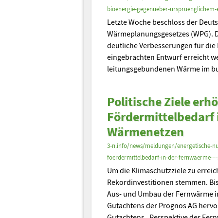
bioenergie-gegenueber-urspruenglichem-
Letzte Woche beschloss der Deut
Wärmeplanungsgesetzes (WPG). D
deutliche Verbesserungen für di
eingebrachten Entwurf erreicht wer
leitungsgebundenen Wärme im bu
Politische Ziele erh
Fördermittelbedarf 
Wärmenetzen
3-n.info/news/meldungen/energetische-nut
foerdermittelbedarf-in-der-fernwaerme-–
Um die Klimaschutzziele zu erre
Rekordinvestitionen stemmen. Bis
Aus- und Umbau der Fernwärme inv
Gutachtens der Prognos AG hervor
Gutachtens „Perspektive der Fe